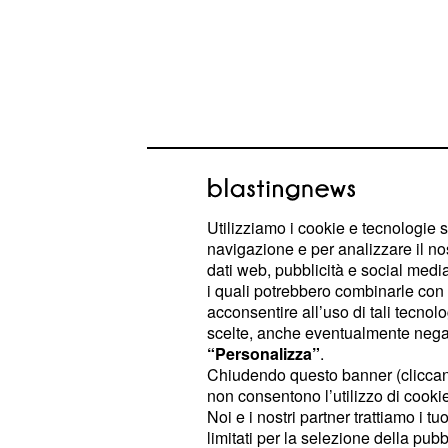
Utilizziamo i cookie e tecnologie s
Tuttavia, tra coloro che avevano già 
navigazione e per analizzare il no
dati web, pubblicità e social media,
c’era Taylor Fritz, a sua
potenziale
i quali potrebbero combinarle con a
solida corsa ai quarti di finale di W
acconsentire all’uso di tali tecnol
consecutivo. Il tennista americano h
scelte, anche eventualmente negand
“Personalizza”
.
condiviso una settimana di intensi 
Chiudendo questo banner (clicca
Londra, in un periodo precedente all
non consentono l’utilizzo di cookie 
"So parecchio su Arthur", ha dichiar
Noi e i nostri partner trattiamo i t
limitati per la selezione della pubb
Londra prima delle Finals del 2024,