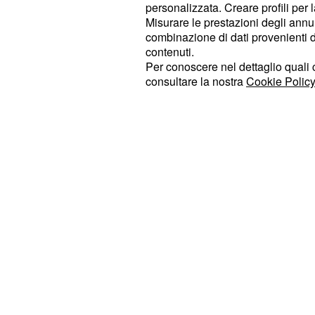
personalizzata. Creare profili per 
di allenamento lì prima di andare a
Misurare le prestazioni degli annun
lui quasi tutta la settimana". Fritz h
combinazione di dati provenienti da 
contenuti.
significativi su quelle sessioni: "S
Per conoscere nel dettaglio quali c
arrivato in finale a Torino la settim
consultare la nostra
Cookie Policy