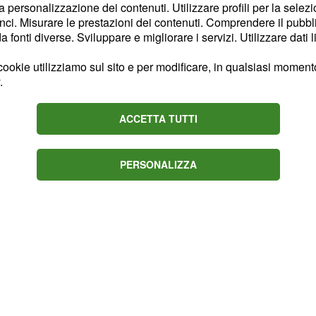
la personalizzazione dei contenuti. Utilizzare profili per la selez
 Torino. Ho giocato con
ci. Misurare le prestazioni dei contenuti. Comprendere il pubblic
a aggiunto dettagli
fonti diverse. Sviluppare e migliorare i servizi. Utilizzare dati l
tavo giocando bene, sono
ookie utilizziamo sul sito e per modificare, in qualsiasi momento,
ana dopo.
.
ACCETTA TUTTI
PERSONALIZZA