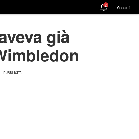
2
Accedi
 aveva già
a Wimbledon