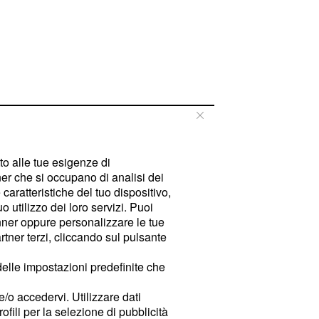
tto alle tue esigenze di
er che si occupano di analisi dei
caratteristiche del tuo dispositivo,
 utilizzo dei loro servizi. Puoi
ner oppure personalizzare le tue
tner terzi, cliccando sul pulsante
delle impostazioni predefinite che
e/o accedervi. Utilizzare dati
rofili per la selezione di pubblicità