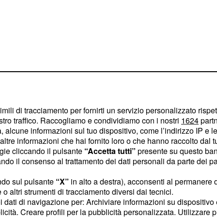
imili di tracciamento per fornirti un servizio personalizzato rispe
intuito il suo
notevole
stro traffico. Raccogliamo e condividiamo con i nostri
1624
partn
 alcune informazioni sul tuo dispositivo, come l’indirizzo IP e le 
 volta protagonista di una
ltre informazioni che hai fornito loro o che hanno raccolto dal tuo
imbledon per il terzo anno
ogie cliccando il pulsante
“Accetta tutti”
presente su questo ban
a rivelato di aver
o il consenso al trattamento dei dati personali da parte dei par
allenamenti con Fery a
ndo sul pulsante
“X”
in alto a destra), acconsenti al permanere 
e ATP Finals di Torino.
o altri strumenti di tracciamento diversi dai tecnici.
ato Fritz. "Sono stato a
uoi dati di navigazione per: Archiviare informazioni su dispositivo 
licità. Creare profili per la pubblicità personalizzata. Utilizzare p
 ho fatto una settimana