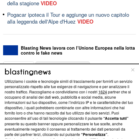
della stagione
VIDEO
Pogacar ipoteca il Tour e aggiunge un nuovo capitolo
alla leggenda dell'Alpe d'Huez
VIDEO
Blasting News lavora con l’Unione Europea nella lotta
contro le fake news
ABOUT
LINEA EDITORIALE
Utilizziamo i cookie e tecnologie simili di tracciamento per fornirti un servizio
Questa sezione offre informazioni trasparenti su Blasting
personalizzato rispetto alle tue esigenze di navigazione e per analizzare il
nostro traffico. Raccogliamo e condividiamo con i nostri
1624
partner che si
News, sui nostri processi editoriali e su come ci impegniamo a
occupano di analisi dei dati web, pubblicità e social media, alcune
creare news di qualità. Inoltre, afferma la nostra aderenza a
informazioni sul tuo dispositivo, come l’indirizzo IP e le caratteristiche del tuo
‘Trust Project - News with Integrity’
Blasting News non è
dispositivo, i quali potrebbero combinarle con altre informazioni che hai
ancora membro del programma, ma ha richiesto di farne
fornito loro o che hanno raccolto dal tuo utilizzo dei loro servizi. Puoi
parte; Trust Project non ha ancora effettuato una verifica di
acconsentire all’uso di tali tecnologie cliccando il pulsante
“Accetta tutti”
conformità agli standard.
presente su questo banner oppure personalizzare le tue scelte, anche
eventualmente negando il consenso al trattamento dei dati personali da
parte dei partner terzi, cliccando sul pulsante
“Personalizza”
.
Su di noi