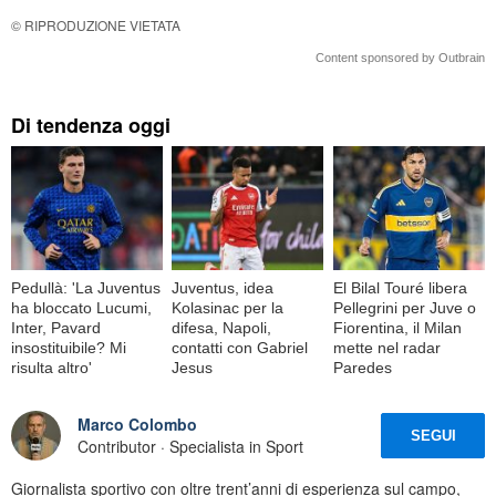
© RIPRODUZIONE VIETATA
Content sponsored by Outbrain
Di tendenza oggi
Pedullà: 'La Juventus
Juventus, idea
El Bilal Touré libera
ha bloccato Lucumi,
Kolasinac per la
Pellegrini per Juve o
Inter, Pavard
difesa, Napoli,
Fiorentina, il Milan
insostituibile? Mi
contatti con Gabriel
mette nel radar
risulta altro'
Jesus
Paredes
Marco Colombo
SEGUI
Contributor · Specialista in Sport
Giornalista sportivo con oltre trent’anni di esperienza sul campo,