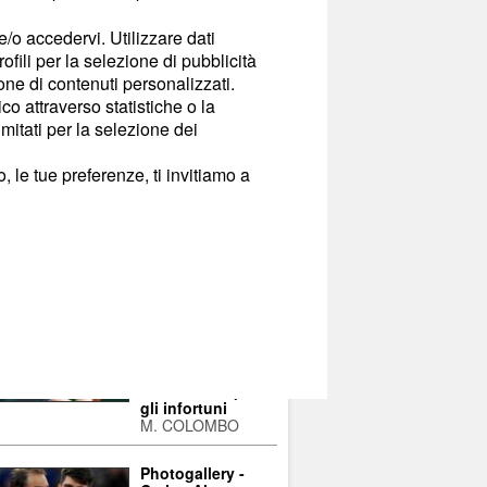
GANELLI, LA NUORA
NUELA INDAGATA PER
e/o accedervi. Utilizzare dati
AVOREGGIAMENTO
rofili per la selezione di pubblicità
ione di contenuti personalizzati.
o attraverso statistiche o la
imitati per la selezione dei
 le tue preferenze, ti invitiamo a
LEZIONATI PER TE
Photogallery -
Draper in lacrime
a Montreal: la
frustrazione per
gli infortuni
M. COLOMBO
Photogallery -