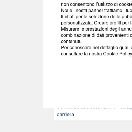
non consentono l’utilizzo di cookie 
per la prima volta in c
Noi e i nostri partner trattiamo i t
limitati per la selezione della pubb
personalizzata. Creare profili per 
commenti
Misurare le prestazioni degli annun
combinazione di dati provenienti da 
contenuti.
Per conoscere nel dettaglio quali c
consultare la nostra
Cookie Policy
L. COTRINO
-
Specialista in Sport
:
Zverev conqui
Torna all'articolo
carriera