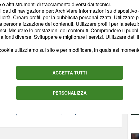
PA
o altri strumenti di tracciamento diversi dai tecnici.
arriera
MA
uoi dati di navigazione per: Archiviare informazioni su dispositivo 
F
7 luglio 2026
licità. Creare profili per la pubblicità personalizzata. Utilizzare p
la personalizzazione dei contenuti. Utilizzare profili per la selez
ci. Misurare le prestazioni dei contenuti. Comprendere il pubblic
fonti diverse. Sviluppare e migliorare i servizi. Utilizzare dati l
ookie utilizziamo sul sito e per modificare, in qualsiasi momento,
.
ACCETTA TUTTI
SE
SEGUI
PERSONALIZZA
sta i quarti a Wimbledon per la prima volta in