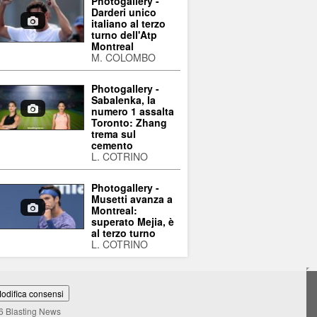
Photogallery -
Darderi unico
italiano al terzo
turno dell'Atp
Montreal
M. COLOMBO
Photogallery -
Sabalenka, la
numero 1 assalta
Toronto: Zhang
trema sul
cemento
L. COTRINO
Photogallery -
Musetti avanza a
Montreal:
superato Mejia, è
al terzo turno
L. COTRINO
odifica consensi
6 Blasting News