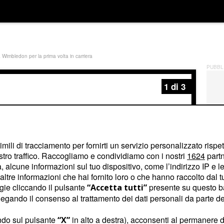
a Wimbledon per la prima volta in carriera
PUBBL
1
di 3
imili di tracciamento per fornirti un servizio personalizzato rispe
stro traffico. Raccogliamo e condividiamo con i nostri
1624
partn
 alcune informazioni sul tuo dispositivo, come l’indirizzo IP e le 
ltre informazioni che hai fornito loro o che hanno raccolto dal tuo
ogie cliccando il pulsante
presente su questo b
“Accetta tutti”
gando il consenso al trattamento dei dati personali da parte dei
/ 
 conquista i quarti a Wimbledon
ndo sul pulsante
in alto a destra), acconsenti al permanere d
“X”