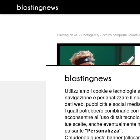
Blasting News
>
Photogallery - Zverev conquista i quarti 
Utilizziamo i cookie e tecnologie s
navigazione e per analizzare il no
dati web, pubblicità e social media,
i quali potrebbero combinarle con a
acconsentire all’uso di tali tecnol
tue scelte, anche eventualmente ne
pulsante
.
“Personalizza”
Photogallery - Zverev
Chiudendo questo banner (clicca