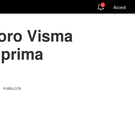
2
Accedi
voro Visma
 prima