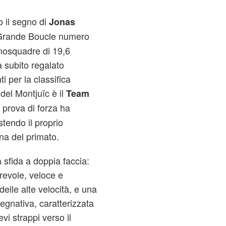
o il segno di
Jonas
 Grande Boucle numero
nosquadre di 19,6
a subito regalato
i per la classifica
del Montjuïc è il
Team
 prova di forza ha
stendo il proprio
na del primato.
a sfida a doppia faccia:
evole, veloce e
delle alte velocità, e una
gnativa, caratterizzata
vi strappi verso il