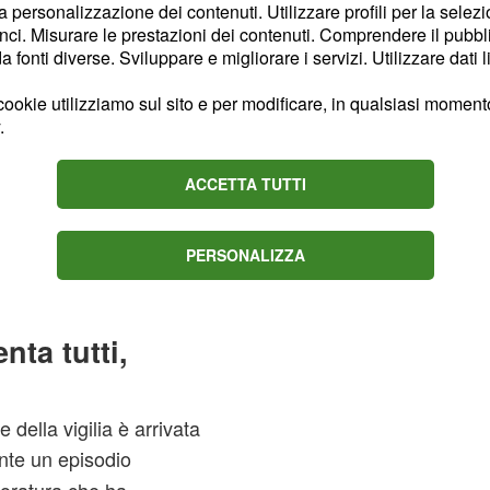
la personalizzazione dei contenuti. Utilizzare profili per la selez
evant UAE Emirates-XRG
ci. Misurare le prestazioni dei contenuti. Comprendere il pubblic
fonti diverse. Sviluppare e migliorare i servizi. Utilizzare dati l
ookie utilizziamo sul sito e per modificare, in qualsiasi momento,
.
ora (Evenepoel) à 18" et
ACCETTA TUTTI
".
PERSONALIZZA
ly 4, 2026
ta tutti,
 della vigilia è arrivata
te un episodio