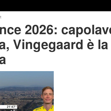
t
ance 2026: capola
a, Vingegaard è la
la