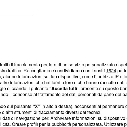
imili di tracciamento per fornirti un servizio personalizzato rispe
stro traffico. Raccogliamo e condividiamo con i nostri
1624
partn
 alcune informazioni sul tuo dispositivo, come l’indirizzo IP e le 
ltre informazioni che hai fornito loro o che hanno raccolto dal tuo
ogie cliccando il pulsante
“Accetta tutti”
presente su questo ban
o il consenso al trattamento dei dati personali da parte dei par
ndo sul pulsante
“X”
in alto a destra), acconsenti al permanere 
o altri strumenti di tracciamento diversi dai tecnici.
e par équipe, sur la 1re
uoi dati di navigazione per: Archiviare informazioni su dispositivo 
a Bike s'impose pour 7"
licità. Creare profili per la pubblicità personalizzata. Utilizzare p