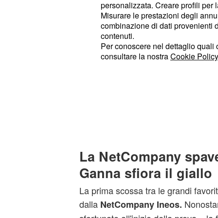
personalizzata. Creare profili per 
devant Netcompany Ineos et 11" d
Misurare le prestazioni degli annun
!
combinazione di dati provenienti da 
contenuti.
Per conoscere nel dettaglio quali c
consultare la nostra
Cookie Policy
Lidl-Trek (Ayuso) à 15", Red Bull-B
Decathlon CMA CGM (Seixas) à 38
pic.twitter.com/uryvCNxlgx
— Le Gruppetto (@LeGruppetto)
Ju
La NetCompany spaven
Ganna sfiora il giallo
La prima scossa tra le grandi favorite
dalla
Nonostan
NetCompany Ineos.