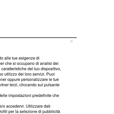
tto alle tue esigenze di
er che si occupano di analisi dei
caratteristiche del tuo dispositivo,
 utilizzo dei loro servizi. Puoi
ner oppure personalizzare le tue
tner terzi, cliccando sul pulsante
delle impostazioni predefinite che
e/o accedervi. Utilizzare dati
rofili per la selezione di pubblicità