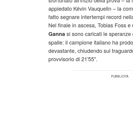
sfortunato all'inizio della prova – la
appiedato Kévin Vauquelin – la com
fatto segnare intertempi record nel
Nel finale in ascesa, Tobias Foss
si sono caricati le speranze 
Ganna
spalle: il campione italiano ha prodo
devastante, chiudendo sul traguard
provvisorio di 21'55".