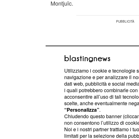
Montjuïc.
Utilizziamo i cookie e tecnologie s
navigazione e per analizzare il no
dati web, pubblicità e social media,
i quali potrebbero combinarle con a
acconsentire all’uso di tali tecnol
scelte, anche eventualmente negand
“Personalizza”
.
Chiudendo questo banner (clicca
non consentono l’utilizzo di cookie 
Le classement de ce contre-la-montr
Noi e i nostri partner trattiamo i t
étape du
#TDF2026
: Visma-Lease 
limitati per la selezione della pubb