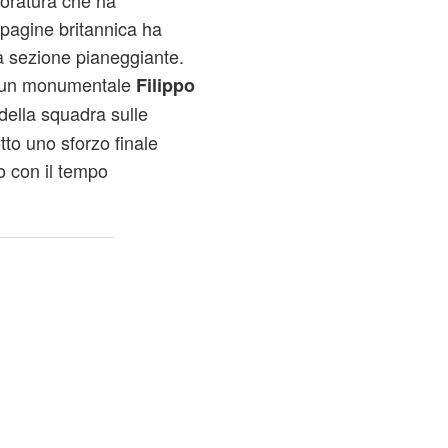
 foratura che ha
pagine britannica ha
la sezione pianeggiante.
 e un monumentale
Filippo
della squadra sulle
tto uno sforzo finale
o con il tempo