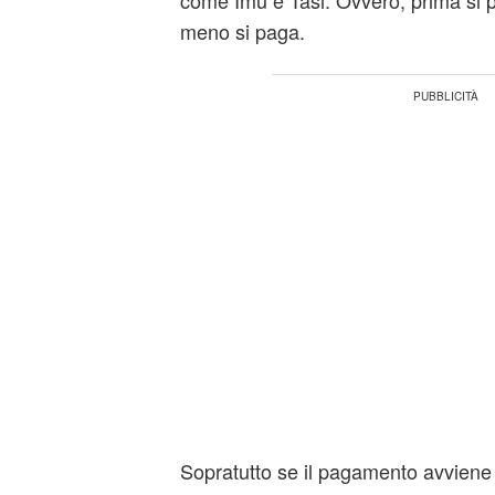
come Imu e Tasi. Ovvero, prima si p
meno si paga.
Sopratutto se il pagamento avviene 