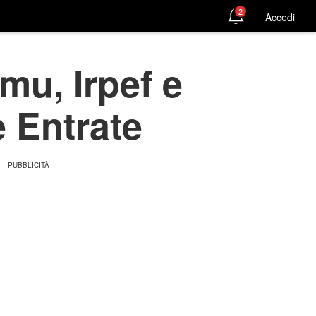
2
Accedi
u, Irpef e
e Entrate