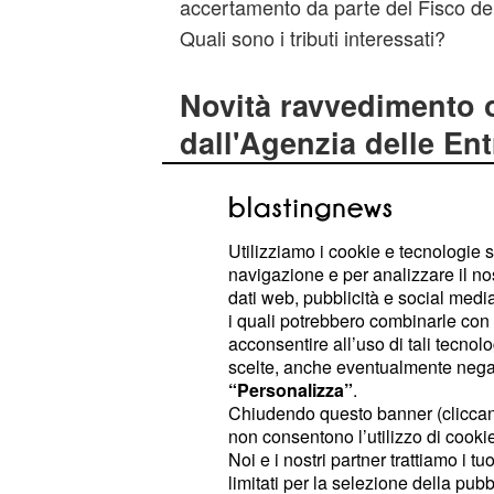
accertamento da parte del Fisco d
Quali sono i tributi interessati?
Novità ravvedimento 
dall'Agenzia delle Ent
Per i tributi amministravi come
IRPE
, il ravvedimento perm
varie e IRAP
Utilizziamo i cookie e tecnologie s
ridotte sia prima dell'accertamento,
navigazione e per analizzare il no
contestazione purché non sia in atto
dati web, pubblicità e social media,
i quali potrebbero combinarle con a
una comunicazione formale. Per i trib
acconsentire all’uso di tali tecnol
quali
, il r
IMU, Tasi e Bollo Auto
scelte, anche eventualmente negand
sanzioni ridotte prima dell'accerta
“Personalizza”
.
Chiudendo questo banner (clicca
pagamento. La circolare chiarisce 
non consentono l’utilizzo di cookie 
anche le opzioni di ravvedimento isti
Noi e i nostri partner trattiamo i t
Legge di Stabilità, ovvero il cosidd
limitati per la selezione della pubb