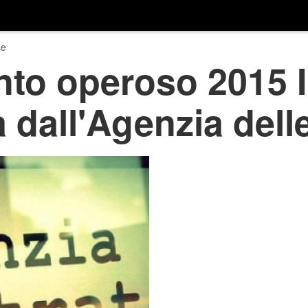
se
to operoso 2015 Im
à dall'Agenzia dell