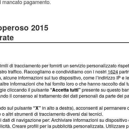
el mancato pagamento.
operoso 2015
rate
F, IVA, addizionali
ette di pagare sanzioni
imili di tracciamento per fornirti un servizio personalizzato rispe
 che sopo la
stro traffico. Raccogliamo e condividiamo con i nostri
1624
partn
 un atto di liquidazione o
 alcune informazioni sul tuo dispositivo, come l’indirizzo IP e le 
ltre informazioni che hai fornito loro o che hanno raccolto dal tuo
uti locali e regionali,
ogie cliccando il pulsante
“Accetta tutti”
presente su questo ban
avvedimento operoso offre
o il consenso al trattamento dei dati personali da parte dei par
mento del mancato
ndo sul pulsante
“X”
in alto a destra), acconsenti al permanere 
che rimangono valide
o altri strumenti di tracciamento diversi dai tecnici.
tuite prima dell'ultima
uoi dati di navigazione per: Archiviare informazioni su dispositivo 
etto ravvedimento lungo,
licità. Creare profili per la pubblicità personalizzata. Utilizzare p