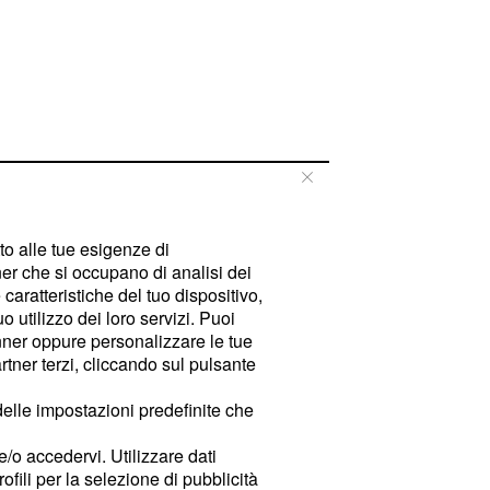
tto alle tue esigenze di
er che si occupano di analisi dei
caratteristiche del tuo dispositivo,
 utilizzo dei loro servizi. Puoi
ner oppure personalizzare le tue
tner terzi, cliccando sul pulsante
delle impostazioni predefinite che
e/o accedervi. Utilizzare dati
rofili per la selezione di pubblicità