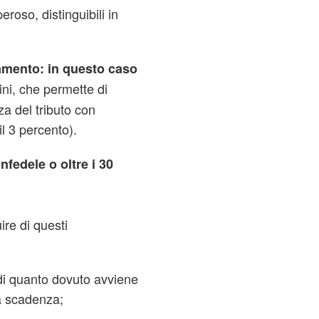
roso, distinguibili in
amento
: in questo caso
ni, che permette di
a del tributo con
il 3 percento).
fedele o oltre i 30
uire di questi
di quanto dovuto avviene
la scadenza;