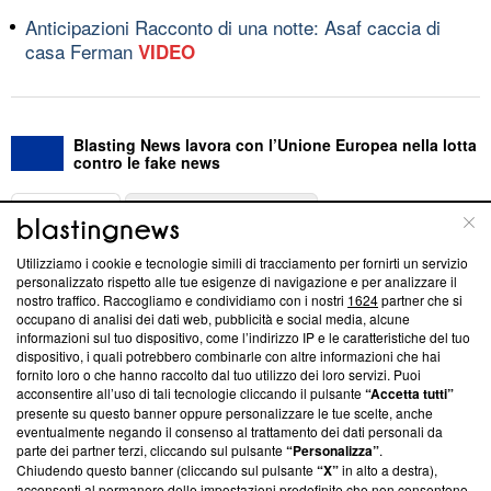
Anticipazioni Racconto di una notte: Asaf caccia di
casa Ferman
VIDEO
Blasting News lavora con l’Unione Europea nella lotta
contro le fake news
ABOUT
LINEA EDITORIALE
Utilizziamo i cookie e tecnologie simili di tracciamento per fornirti un servizio
Questa sezione offre informazioni trasparenti su Blasting
personalizzato rispetto alle tue esigenze di navigazione e per analizzare il
nostro traffico. Raccogliamo e condividiamo con i nostri
1624
partner che si
News, sui nostri processi editoriali e su come ci impegniamo a
occupano di analisi dei dati web, pubblicità e social media, alcune
creare news di qualità. Inoltre, afferma la nostra aderenza a
informazioni sul tuo dispositivo, come l’indirizzo IP e le caratteristiche del tuo
‘Trust Project - News with Integrity’
Blasting News non è
dispositivo, i quali potrebbero combinarle con altre informazioni che hai
ancora membro del programma, ma ha richiesto di farne
fornito loro o che hanno raccolto dal tuo utilizzo dei loro servizi. Puoi
parte; Trust Project non ha ancora effettuato una verifica di
acconsentire all’uso di tali tecnologie cliccando il pulsante
“Accetta tutti”
conformità agli standard.
presente su questo banner oppure personalizzare le tue scelte, anche
eventualmente negando il consenso al trattamento dei dati personali da
parte dei partner terzi, cliccando sul pulsante
“Personalizza”
.
Su di noi
Chiudendo questo banner (cliccando sul pulsante
“X”
in alto a destra),
acconsenti al permanere delle impostazioni predefinite che non consentono