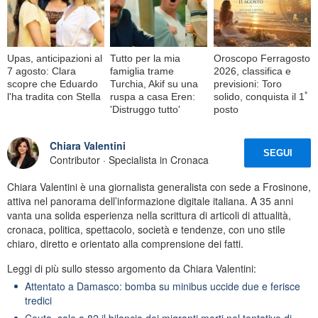
Upas, anticipazioni al
Tutto per la mia
Oroscopo Ferragosto
7 agosto: Clara
famiglia trame
2026, classifica e
scopre che Eduardo
Turchia, Akif su una
previsioni: Toro
l'ha tradita con Stella
ruspa a casa Eren:
solido, conquista il 1ﾟ
'Distruggo tutto'
posto
Chiara Valentini
SEGUI
Contributor · Specialista in Cronaca
Chiara Valentini è una giornalista generalista con sede a Frosinone,
attiva nel panorama dell’informazione digitale italiana. A 35 anni
vanta una solida esperienza nella scrittura di articoli di attualità,
cronaca, politica, spettacolo, società e tendenze, con uno stile
chiaro, diretto e orientato alla comprensione dei fatti.
Leggi di più sullo stesso argomento da Chiara Valentini:
Attentato a Damasco: bomba su minibus uccide due e ferisce
tredici
Ceuta, sale a 82 il bilancio dei migranti morti nel tentativo di