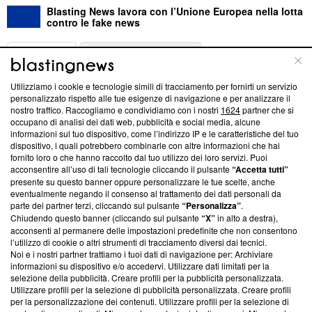
Blasting News lavora con l’Unione Europea nella lotta
contro le fake news
ABOUT
LINEA EDITORIALE
Utilizziamo i cookie e tecnologie simili di tracciamento per fornirti un servizio
Questa sezione offre informazioni trasparenti su Blasting
personalizzato rispetto alle tue esigenze di navigazione e per analizzare il
nostro traffico. Raccogliamo e condividiamo con i nostri
1624
partner che si
News, sui nostri processi editoriali e su come ci impegniamo a
occupano di analisi dei dati web, pubblicità e social media, alcune
creare news di qualità. Inoltre, afferma la nostra aderenza a
informazioni sul tuo dispositivo, come l’indirizzo IP e le caratteristiche del tuo
‘Trust Project - News with Integrity’
Blasting News non è
dispositivo, i quali potrebbero combinarle con altre informazioni che hai
ancora membro del programma, ma ha richiesto di farne
fornito loro o che hanno raccolto dal tuo utilizzo dei loro servizi. Puoi
parte; Trust Project non ha ancora effettuato una verifica di
acconsentire all’uso di tali tecnologie cliccando il pulsante
“Accetta tutti”
conformità agli standard.
presente su questo banner oppure personalizzare le tue scelte, anche
eventualmente negando il consenso al trattamento dei dati personali da
parte dei partner terzi, cliccando sul pulsante
“Personalizza”
.
Su di noi
Chiudendo questo banner (cliccando sul pulsante
“X”
in alto a destra),
acconsenti al permanere delle impostazioni predefinite che non consentono
Team editoriale
l’utilizzo di cookie o altri strumenti di tracciamento diversi dai tecnici.
Noi e i nostri partner trattiamo i tuoi dati di navigazione per: Archiviare
Corporate
informazioni su dispositivo e/o accedervi. Utilizzare dati limitati per la
selezione della pubblicità. Creare profili per la pubblicità personalizzata.
Redazione
Utilizzare profili per la selezione di pubblicità personalizzata. Creare profili
per la personalizzazione dei contenuti. Utilizzare profili per la selezione di
Informativa Privacy