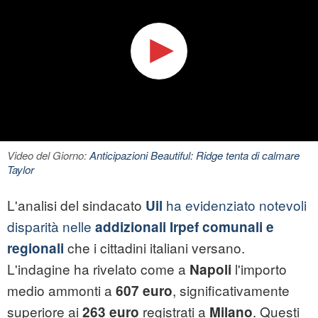
Video del Giorno:
Anticipazioni Beautiful: Ridge tenta di calmare
Taylor
L'analisi del sindacato
ha evidenziato notevoli
Uil
disparità nelle
addizionali Irpef comunali e
che i cittadini italiani versano.
regionali
L'indagine ha rivelato come a
l'importo
Napoli
medio ammonti a
, significativamente
607 euro
superiore ai
registrati a
. Questi
263 euro
Milano