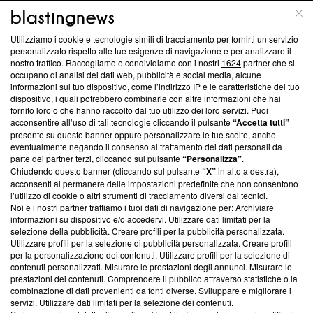
ABOUT
LINEA EDITORIALE
Utilizziamo i cookie e tecnologie simili di tracciamento per fornirti un servizio
Questa sezione offre informazioni trasparenti su Blasting
personalizzato rispetto alle tue esigenze di navigazione e per analizzare il
nostro traffico. Raccogliamo e condividiamo con i nostri
1624
partner che si
News, sui nostri processi editoriali e su come ci impegniamo a
occupano di analisi dei dati web, pubblicità e social media, alcune
creare news di qualità. Inoltre, afferma la nostra aderenza a
informazioni sul tuo dispositivo, come l’indirizzo IP e le caratteristiche del tuo
‘Trust Project - News with Integrity’
Blasting News non è
dispositivo, i quali potrebbero combinarle con altre informazioni che hai
ancora membro del programma, ma ha richiesto di farne
fornito loro o che hanno raccolto dal tuo utilizzo dei loro servizi. Puoi
parte; Trust Project non ha ancora effettuato una verifica di
acconsentire all’uso di tali tecnologie cliccando il pulsante
“Accetta tutti”
conformità agli standard.
presente su questo banner oppure personalizzare le tue scelte, anche
eventualmente negando il consenso al trattamento dei dati personali da
parte dei partner terzi, cliccando sul pulsante
“Personalizza”
.
Su di noi
Chiudendo questo banner (cliccando sul pulsante
“X”
in alto a destra),
acconsenti al permanere delle impostazioni predefinite che non consentono
Team editoriale
l’utilizzo di cookie o altri strumenti di tracciamento diversi dai tecnici.
Noi e i nostri partner trattiamo i tuoi dati di navigazione per: Archiviare
Corporate
informazioni su dispositivo e/o accedervi. Utilizzare dati limitati per la
selezione della pubblicità. Creare profili per la pubblicità personalizzata.
Redazione
Utilizzare profili per la selezione di pubblicità personalizzata. Creare profili
per la personalizzazione dei contenuti. Utilizzare profili per la selezione di
Informativa Privacy
contenuti personalizzati. Misurare le prestazioni degli annunci. Misurare le
prestazioni dei contenuti. Comprendere il pubblico attraverso statistiche o la
Cookie Policy
combinazione di dati provenienti da fonti diverse. Sviluppare e migliorare i
servizi. Utilizzare dati limitati per la selezione dei contenuti.
Blasting SA, IDI CHE-247.845.224, Via Carlo Frasca, 3 - 6900