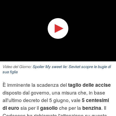
Video del Giorno:
Spoiler My sweet lie: Sevket scopre le bugie di
sua figlia
È imminente la scadenza del
taglio delle accise
disposto dal governo, una misura che, in base
all'ultimo decreto del 5 giugno, vale
5 centesimi
sia per il
che per la
. Il
di euro
gasolio
benzina
Codacons ha richiamato l'attenzione su questa