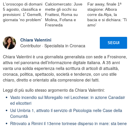
L'oroscopo di domani
Calciomercato: Juve
Far away, finale 1ª
5 agosto, classifica e
mette gli occhi su
stagione: Albora
previsioni: 1ﾟGemelli,
Frattesi, Roma su
corre da Alya, la
giornata 'no problem'
Molina, Fofana e
bacia e si dichiara: 'Ti
Fresneda
amo'
Chiara Valentini
SEGUI
Contributor · Specialista in Cronaca
Chiara Valentini è una giornalista generalista con sede a Frosinone,
attiva nel panorama dell’informazione digitale italiana. A 35 anni
vanta una solida esperienza nella scrittura di articoli di attualità,
cronaca, politica, spettacolo, società e tendenze, con uno stile
chiaro, diretto e orientato alla comprensione dei fatti.
Leggi di più sullo stesso argomento da Chiara Valentini:
Vasto incendio sul Moregallo nel Lecchese: in azione Canadair
ed elicotteri
Usl Umbria 1, attivato il servizio di Psicologia nelle Case della
Comunità
Ritrovato a Rimini il 13enne torinese disperso in mare: sta bene