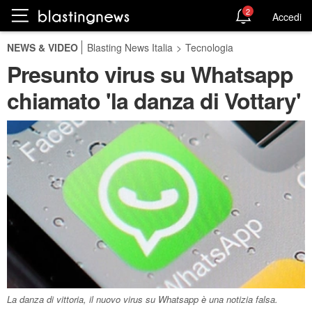
2
Accedi
NEWS & VIDEO
Blasting News Italia
>
Tecnologia
Presunto virus su Whatsapp
chiamato 'la danza di Vottary'
La danza di vittoria, il nuovo virus su Whatsapp è una notizia falsa.