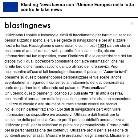
Blasting News lavora con l’Unione Europea nella lotta
contro le fake news
ABOUT
LINEA EDITORIALE
Utilizziamo i cookie e tecnologie simili di tracciamento per fornirti un servizio
personalizzato rispetto alle tue esigenze di navigazione e per analizzare il
Questa sezione offre informazioni trasparenti su Blasting
nostro traffico. Raccogliamo e condividiamo con i nostri
1624
partner che si
News, sui nostri processi editoriali e su come ci impegniamo a
occupano di analisi dei dati web, pubblicità e social media, alcune
creare news di qualità. Inoltre, afferma la nostra aderenza a
informazioni sul tuo dispositivo, come l’indirizzo IP e le caratteristiche del tuo
‘Trust Project - News with Integrity’
Blasting News non è
dispositivo, i quali potrebbero combinarle con altre informazioni che hai
fornito loro o che hanno raccolto dal tuo utilizzo dei loro servizi. Puoi
ancora membro del programma, ma ha richiesto di farne
acconsentire all’uso di tali tecnologie cliccando il pulsante
“Accetta tutti”
parte; Trust Project non ha ancora effettuato una verifica di
presente su questo banner oppure personalizzare le tue scelte, anche
conformità agli standard.
eventualmente negando il consenso al trattamento dei dati personali da
parte dei partner terzi, cliccando sul pulsante
“Personalizza”
.
Su di noi
Chiudendo questo banner (cliccando sul pulsante
“X”
in alto a destra),
acconsenti al permanere delle impostazioni predefinite che non consentono
Team editoriale
l’utilizzo di cookie o altri strumenti di tracciamento diversi dai tecnici.
Noi e i nostri partner trattiamo i tuoi dati di navigazione per: Archiviare
Corporate
informazioni su dispositivo e/o accedervi. Utilizzare dati limitati per la
selezione della pubblicità. Creare profili per la pubblicità personalizzata.
Redazione
Utilizzare profili per la selezione di pubblicità personalizzata. Creare profili
per la personalizzazione dei contenuti. Utilizzare profili per la selezione di
Informativa Privacy
contenuti personalizzati. Misurare le prestazioni degli annunci. Misurare le