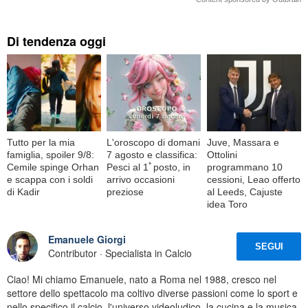
Di tendenza oggi
Tutto per la mia
L'oroscopo di domani
Juve, Massara e
famiglia, spoiler 9/8:
7 agosto e classifica:
Ottolini
Cemile spinge Orhan
Pesci al 1ﾟposto, in
programmano 10
e scappa con i soldi
arrivo occasioni
cessioni, Leao offerto
di Kadir
preziose
al Leeds, Cajuste
idea Toro
Emanuele Giorgi
SEGUI
Contributor · Specialista in Calcio
Ciao! Mi chiamo Emanuele, nato a Roma nel 1988, cresco nel
settore dello spettacolo ma coltivo diverse passioni come lo sport e
nello specifico il calcio, l'universo videoludico, la cucina e la musica.