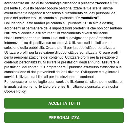
parte; Trust Project non ha ancora effettuato una verifica di
acconsentire all’uso di tali tecnologie cliccando il pulsante
“Accetta tutti”
conformità agli standard.
presente su questo banner oppure personalizzare le tue scelte, anche
eventualmente negando il consenso al trattamento dei dati personali da
parte dei partner terzi, cliccando sul pulsante
“Personalizza”
.
Su di noi
Chiudendo questo banner (cliccando sul pulsante
“X”
in alto a destra),
acconsenti al permanere delle impostazioni predefinite che non consentono
Team editoriale
l’utilizzo di cookie o altri strumenti di tracciamento diversi dai tecnici.
Noi e i nostri partner trattiamo i tuoi dati di navigazione per: Archiviare
Corporate
informazioni su dispositivo e/o accedervi. Utilizzare dati limitati per la
selezione della pubblicità. Creare profili per la pubblicità personalizzata.
Redazione
Utilizzare profili per la selezione di pubblicità personalizzata. Creare profili
per la personalizzazione dei contenuti. Utilizzare profili per la selezione di
Informativa Privacy
contenuti personalizzati. Misurare le prestazioni degli annunci. Misurare le
prestazioni dei contenuti. Comprendere il pubblico attraverso statistiche o la
Cookie Policy
combinazione di dati provenienti da fonti diverse. Sviluppare e migliorare i
servizi. Utilizzare dati limitati per la selezione dei contenuti.
Blasting SA, IDI CHE-247.845.224, Via Carlo Frasca, 3 - 6900
Per conoscere nel dettaglio quali cookie utilizziamo sul sito e per modificare,
Lugano (Svizzera) Tel:
+39 0690258937
in qualsiasi momento, le tue preferenze, ti invitiamo a consultare la nostra
Cookie Policy
.
© 2026 Blasting News
ACCETTA TUTTI
PERSONALIZZA