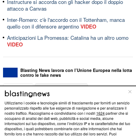
Instructure si accorda con gli hacker dopo il doppio
attacco a Canvas
Inter-Romero: c'è l'accordo con il Tottenham, manca
quello con il difensore argentino
VIDEO
Anticipazioni La Promessa: Catalina ha un altro uomo
VIDEO
Blasting News lavora con l’Unione Europea nella lotta
contro le fake news
ABOUT
LINEA EDITORIALE
Utilizziamo i cookie e tecnologie simili di tracciamento per fornirti un servizio
Questa sezione offre informazioni trasparenti su Blasting
personalizzato rispetto alle tue esigenze di navigazione e per analizzare il
nostro traffico. Raccogliamo e condividiamo con i nostri
1624
partner che si
News, sui nostri processi editoriali e su come ci impegniamo a
occupano di analisi dei dati web, pubblicità e social media, alcune
creare news di qualità. Inoltre, afferma la nostra aderenza a
informazioni sul tuo dispositivo, come l’indirizzo IP e le caratteristiche del tuo
‘Trust Project - News with Integrity’
Blasting News non è
dispositivo, i quali potrebbero combinarle con altre informazioni che hai
ancora membro del programma, ma ha richiesto di farne
fornito loro o che hanno raccolto dal tuo utilizzo dei loro servizi. Puoi