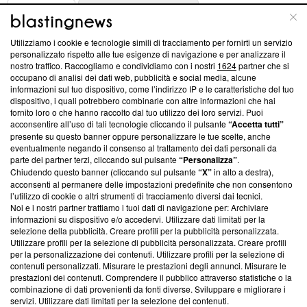
ABOUT
LINEA EDITORIALE
Utilizziamo i cookie e tecnologie simili di tracciamento per fornirti un servizio
Questa sezione offre informazioni trasparenti su Blasting
personalizzato rispetto alle tue esigenze di navigazione e per analizzare il
nostro traffico. Raccogliamo e condividiamo con i nostri
1624
partner che si
News, sui nostri processi editoriali e su come ci impegniamo a
occupano di analisi dei dati web, pubblicità e social media, alcune
creare news di qualità. Inoltre, afferma la nostra aderenza a
informazioni sul tuo dispositivo, come l’indirizzo IP e le caratteristiche del tuo
‘Trust Project - News with Integrity’
Blasting News non è
dispositivo, i quali potrebbero combinarle con altre informazioni che hai
ancora membro del programma, ma ha richiesto di farne
fornito loro o che hanno raccolto dal tuo utilizzo dei loro servizi. Puoi
parte; Trust Project non ha ancora effettuato una verifica di
acconsentire all’uso di tali tecnologie cliccando il pulsante
“Accetta tutti”
conformità agli standard.
presente su questo banner oppure personalizzare le tue scelte, anche
eventualmente negando il consenso al trattamento dei dati personali da
parte dei partner terzi, cliccando sul pulsante
“Personalizza”
.
Su di noi
Chiudendo questo banner (cliccando sul pulsante
“X”
in alto a destra),
acconsenti al permanere delle impostazioni predefinite che non consentono
Team editoriale
l’utilizzo di cookie o altri strumenti di tracciamento diversi dai tecnici.
Noi e i nostri partner trattiamo i tuoi dati di navigazione per: Archiviare
Corporate
informazioni su dispositivo e/o accedervi. Utilizzare dati limitati per la
selezione della pubblicità. Creare profili per la pubblicità personalizzata.
Redazione
Utilizzare profili per la selezione di pubblicità personalizzata. Creare profili
per la personalizzazione dei contenuti. Utilizzare profili per la selezione di
Informativa Privacy
contenuti personalizzati. Misurare le prestazioni degli annunci. Misurare le
prestazioni dei contenuti. Comprendere il pubblico attraverso statistiche o la
Cookie Policy
combinazione di dati provenienti da fonti diverse. Sviluppare e migliorare i
servizi. Utilizzare dati limitati per la selezione dei contenuti.