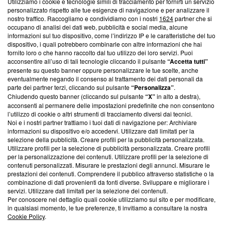
Utilizziamo i cookie e tecnologie simili di tracciamento per fornirti un servizio
Questa sezione offre informazioni trasparenti su Blasting
personalizzato rispetto alle tue esigenze di navigazione e per analizzare il
nostro traffico. Raccogliamo e condividiamo con i nostri
1624
partner che si
News, sui nostri processi editoriali e su come ci impegniamo a
occupano di analisi dei dati web, pubblicità e social media, alcune
creare news di qualità. Inoltre, afferma la nostra aderenza a
informazioni sul tuo dispositivo, come l’indirizzo IP e le caratteristiche del tuo
‘Trust Project - News with Integrity’
Blasting News non è
dispositivo, i quali potrebbero combinarle con altre informazioni che hai
ancora membro del programma, ma ha richiesto di farne
fornito loro o che hanno raccolto dal tuo utilizzo dei loro servizi. Puoi
parte; Trust Project non ha ancora effettuato una verifica di
acconsentire all’uso di tali tecnologie cliccando il pulsante
“Accetta tutti”
conformità agli standard.
presente su questo banner oppure personalizzare le tue scelte, anche
eventualmente negando il consenso al trattamento dei dati personali da
parte dei partner terzi, cliccando sul pulsante
“Personalizza”
.
Su di noi
Chiudendo questo banner (cliccando sul pulsante
“X”
in alto a destra),
acconsenti al permanere delle impostazioni predefinite che non consentono
Team editoriale
l’utilizzo di cookie o altri strumenti di tracciamento diversi dai tecnici.
Noi e i nostri partner trattiamo i tuoi dati di navigazione per: Archiviare
Corporate
informazioni su dispositivo e/o accedervi. Utilizzare dati limitati per la
selezione della pubblicità. Creare profili per la pubblicità personalizzata.
Redazione
Utilizzare profili per la selezione di pubblicità personalizzata. Creare profili
per la personalizzazione dei contenuti. Utilizzare profili per la selezione di
Informativa Privacy
contenuti personalizzati. Misurare le prestazioni degli annunci. Misurare le
prestazioni dei contenuti. Comprendere il pubblico attraverso statistiche o la
Cookie Policy
combinazione di dati provenienti da fonti diverse. Sviluppare e migliorare i
servizi. Utilizzare dati limitati per la selezione dei contenuti.
Blasting SA, IDI CHE-247.845.224, Via Carlo Frasca, 3 - 6900
Per conoscere nel dettaglio quali cookie utilizziamo sul sito e per modificare,
Lugano (Svizzera) Tel:
+39 0690258937
in qualsiasi momento, le tue preferenze, ti invitiamo a consultare la nostra
Cookie Policy
.
© 2026 Blasting News