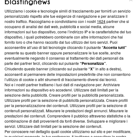
Utilizziamo i cookie e tecnologie simili di tracciamento per fornirti un servizio
Questa sezione offre informazioni trasparenti su Blasting
personalizzato rispetto alle tue esigenze di navigazione e per analizzare il
nostro traffico. Raccogliamo e condividiamo con i nostri
1624
partner che si
News, sui nostri processi editoriali e su come ci impegniamo a
occupano di analisi dei dati web, pubblicità e social media, alcune
creare news di qualità. Inoltre, afferma la nostra aderenza a
informazioni sul tuo dispositivo, come l’indirizzo IP e le caratteristiche del tuo
‘Trust Project - News with Integrity’
Blasting News non è
dispositivo, i quali potrebbero combinarle con altre informazioni che hai
ancora membro del programma, ma ha richiesto di farne
fornito loro o che hanno raccolto dal tuo utilizzo dei loro servizi. Puoi
parte; Trust Project non ha ancora effettuato una verifica di
acconsentire all’uso di tali tecnologie cliccando il pulsante
“Accetta tutti”
conformità agli standard.
presente su questo banner oppure personalizzare le tue scelte, anche
eventualmente negando il consenso al trattamento dei dati personali da
parte dei partner terzi, cliccando sul pulsante
“Personalizza”
.
Su di noi
Chiudendo questo banner (cliccando sul pulsante
“X”
in alto a destra),
acconsenti al permanere delle impostazioni predefinite che non consentono
Team editoriale
l’utilizzo di cookie o altri strumenti di tracciamento diversi dai tecnici.
Noi e i nostri partner trattiamo i tuoi dati di navigazione per: Archiviare
Corporate
informazioni su dispositivo e/o accedervi. Utilizzare dati limitati per la
selezione della pubblicità. Creare profili per la pubblicità personalizzata.
Redazione
Utilizzare profili per la selezione di pubblicità personalizzata. Creare profili
per la personalizzazione dei contenuti. Utilizzare profili per la selezione di
Informativa Privacy
contenuti personalizzati. Misurare le prestazioni degli annunci. Misurare le
prestazioni dei contenuti. Comprendere il pubblico attraverso statistiche o la
Cookie Policy
combinazione di dati provenienti da fonti diverse. Sviluppare e migliorare i
servizi. Utilizzare dati limitati per la selezione dei contenuti.
Blasting SA, IDI CHE-247.845.224, Via Carlo Frasca, 3 - 6900
Per conoscere nel dettaglio quali cookie utilizziamo sul sito e per modificare,
Lugano (Svizzera) Tel:
+39 0690258937
in qualsiasi momento, le tue preferenze, ti invitiamo a consultare la nostra