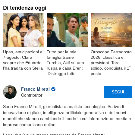
Di tendenza oggi
Upas, anticipazioni al
Tutto per la mia
Oroscopo Ferragosto
7 agosto: Clara
famiglia trame
2026, classifica e
scopre che Eduardo
Turchia, Akif su una
previsioni: Toro
l'ha tradita con Stella
ruspa a casa Eren:
solido, conquista il 1ﾟ
'Distruggo tutto'
posto
Franco Miretti
SEGUI
Contributor
Sono Franco Miretti, giornalista e analista tecnologico. Scrivo di
innovazione digitale, intelligenza artificiale generativa e dei nuovi
modelli che stanno cambiando il modo in cui informazione, media e
imprese comunicano online.
Leggi di più sullo stesso argomento da Franco Miretti: