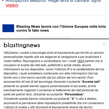
Anticipazioni Beautiful: Ridge tenta di calmare Taylor
VIDEO
Blasting News lavora con l’Unione Europea nella lotta
contro le fake news
ABOUT
LINEA EDITORIALE
Utilizziamo i cookie e tecnologie simili di tracciamento per fornirti un servizio
Questa sezione offre informazioni trasparenti su Blasting
personalizzato rispetto alle tue esigenze di navigazione e per analizzare il
nostro traffico. Raccogliamo e condividiamo con i nostri
1624
partner che si
News, sui nostri processi editoriali e su come ci impegniamo a
occupano di analisi dei dati web, pubblicità e social media, alcune
creare news di qualità. Inoltre, afferma la nostra aderenza a
informazioni sul tuo dispositivo, come l’indirizzo IP e le caratteristiche del tuo
‘Trust Project - News with Integrity’
Blasting News non è
dispositivo, i quali potrebbero combinarle con altre informazioni che hai
ancora membro del programma, ma ha richiesto di farne
fornito loro o che hanno raccolto dal tuo utilizzo dei loro servizi. Puoi
parte; Trust Project non ha ancora effettuato una verifica di
acconsentire all’uso di tali tecnologie cliccando il pulsante
“Accetta tutti”
conformità agli standard.
presente su questo banner oppure personalizzare le tue scelte, anche
eventualmente negando il consenso al trattamento dei dati personali da
parte dei partner terzi, cliccando sul pulsante
“Personalizza”
.
Su di noi
Chiudendo questo banner (cliccando sul pulsante
“X”
in alto a destra),
acconsenti al permanere delle impostazioni predefinite che non consentono
Team editoriale
l’utilizzo di cookie o altri strumenti di tracciamento diversi dai tecnici.