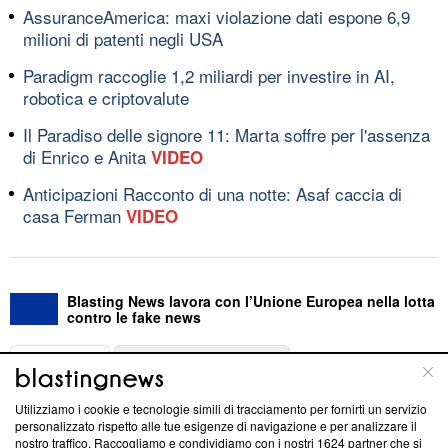
AssuranceAmerica: maxi violazione dati espone 6,9
milioni di patenti negli USA
Paradigm raccoglie 1,2 miliardi per investire in AI,
robotica e criptovalute
Il Paradiso delle signore 11: Marta soffre per l'assenza
di Enrico e Anita
VIDEO
Anticipazioni Racconto di una notte: Asaf caccia di
casa Ferman
VIDEO
Blasting News lavora con l’Unione Europea nella lotta
contro le fake news
ABOUT
LINEA EDITORIALE
Utilizziamo i cookie e tecnologie simili di tracciamento per fornirti un servizio
Questa sezione offre informazioni trasparenti su Blasting
personalizzato rispetto alle tue esigenze di navigazione e per analizzare il
nostro traffico. Raccogliamo e condividiamo con i nostri
1624
partner che si
News, sui nostri processi editoriali e su come ci impegniamo a