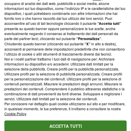
occupano di analisi dei dati web, pubblicità e social media, alcune
creare news di qualità. Inoltre, afferma la nostra aderenza a
informazioni sul tuo dispositivo, come l’indirizzo IP e le caratteristiche del tuo
‘Trust Project - News with Integrity’
Blasting News non è
dispositivo, i quali potrebbero combinarle con altre informazioni che hai
ancora membro del programma, ma ha richiesto di farne
fornito loro o che hanno raccolto dal tuo utilizzo dei loro servizi. Puoi
parte; Trust Project non ha ancora effettuato una verifica di
acconsentire all’uso di tali tecnologie cliccando il pulsante
“Accetta tutti”
conformità agli standard.
presente su questo banner oppure personalizzare le tue scelte, anche
eventualmente negando il consenso al trattamento dei dati personali da
parte dei partner terzi, cliccando sul pulsante
“Personalizza”
.
Su di noi
Chiudendo questo banner (cliccando sul pulsante
“X”
in alto a destra),
acconsenti al permanere delle impostazioni predefinite che non consentono
Team editoriale
l’utilizzo di cookie o altri strumenti di tracciamento diversi dai tecnici.
Noi e i nostri partner trattiamo i tuoi dati di navigazione per: Archiviare
Corporate
informazioni su dispositivo e/o accedervi. Utilizzare dati limitati per la
selezione della pubblicità. Creare profili per la pubblicità personalizzata.
Redazione
Utilizzare profili per la selezione di pubblicità personalizzata. Creare profili
per la personalizzazione dei contenuti. Utilizzare profili per la selezione di
Informativa Privacy
contenuti personalizzati. Misurare le prestazioni degli annunci. Misurare le
prestazioni dei contenuti. Comprendere il pubblico attraverso statistiche o la
Cookie Policy
combinazione di dati provenienti da fonti diverse. Sviluppare e migliorare i
servizi. Utilizzare dati limitati per la selezione dei contenuti.
Blasting SA, IDI CHE-247.845.224, Via Carlo Frasca, 3 - 6900
Per conoscere nel dettaglio quali cookie utilizziamo sul sito e per modificare,
Lugano (Svizzera) Tel:
+39 0690258937
in qualsiasi momento, le tue preferenze, ti invitiamo a consultare la nostra
Cookie Policy
.
© 2026 Blasting News
ACCETTA TUTTI