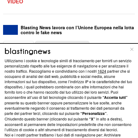
VIDEO
Blasting News lavora con l’Unione Europea nella lotta
contro le fake news
ABOUT
LINEA EDITORIALE
Utilizziamo i cookie e tecnologie simili di tracciamento per fornirti un servizio
Questa sezione offre informazioni trasparenti su Blasting
personalizzato rispetto alle tue esigenze di navigazione e per analizzare il
nostro traffico. Raccogliamo e condividiamo con i nostri
1624
partner che si
News, sui nostri processi editoriali e su come ci impegniamo a
occupano di analisi dei dati web, pubblicità e social media, alcune
creare news di qualità. Inoltre, afferma la nostra aderenza a
informazioni sul tuo dispositivo, come l’indirizzo IP e le caratteristiche del tuo
‘Trust Project - News with Integrity’
Blasting News non è
dispositivo, i quali potrebbero combinarle con altre informazioni che hai
ancora membro del programma, ma ha richiesto di farne
fornito loro o che hanno raccolto dal tuo utilizzo dei loro servizi. Puoi
parte; Trust Project non ha ancora effettuato una verifica di
acconsentire all’uso di tali tecnologie cliccando il pulsante
“Accetta tutti”
conformità agli standard.
presente su questo banner oppure personalizzare le tue scelte, anche
eventualmente negando il consenso al trattamento dei dati personali da
parte dei partner terzi, cliccando sul pulsante
“Personalizza”
.
Su di noi
Chiudendo questo banner (cliccando sul pulsante
“X”
in alto a destra),
acconsenti al permanere delle impostazioni predefinite che non consentono
Team editoriale
l’utilizzo di cookie o altri strumenti di tracciamento diversi dai tecnici.
Noi e i nostri partner trattiamo i tuoi dati di navigazione per: Archiviare
Corporate