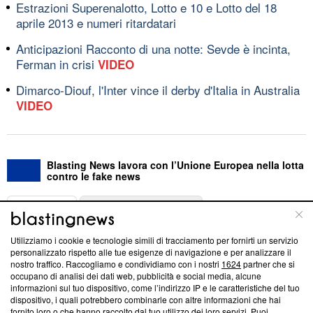
Estrazioni Superenalotto, Lotto e 10 e Lotto del 18
aprile 2013 e numeri ritardatari
Anticipazioni Racconto di una notte: Sevde è incinta,
Ferman in crisi
VIDEO
Dimarco-Diouf, l'Inter vince il derby d'Italia in Australia
VIDEO
Blasting News lavora con l’Unione Europea nella lotta
contro le fake news
ABOUT
LINEA EDITORIALE
Utilizziamo i cookie e tecnologie simili di tracciamento per fornirti un servizio
Questa sezione offre informazioni trasparenti su Blasting
personalizzato rispetto alle tue esigenze di navigazione e per analizzare il
nostro traffico. Raccogliamo e condividiamo con i nostri
1624
partner che si
News, sui nostri processi editoriali e su come ci impegniamo a
occupano di analisi dei dati web, pubblicità e social media, alcune
creare news di qualità. Inoltre, afferma la nostra aderenza a
informazioni sul tuo dispositivo, come l’indirizzo IP e le caratteristiche del tuo
‘Trust Project - News with Integrity’
Blasting News non è
dispositivo, i quali potrebbero combinarle con altre informazioni che hai
ancora membro del programma, ma ha richiesto di farne
fornito loro o che hanno raccolto dal tuo utilizzo dei loro servizi. Puoi