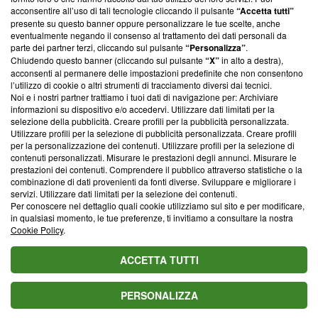
parte; Trust Project non ha ancora effettuato una verifica di
acconsentire all’uso di tali tecnologie cliccando il pulsante
“Accetta tutti”
conformità agli standard.
presente su questo banner oppure personalizzare le tue scelte, anche
eventualmente negando il consenso al trattamento dei dati personali da
parte dei partner terzi, cliccando sul pulsante
“Personalizza”
.
Su di noi
Chiudendo questo banner (cliccando sul pulsante
“X”
in alto a destra),
acconsenti al permanere delle impostazioni predefinite che non consentono
Team editoriale
l’utilizzo di cookie o altri strumenti di tracciamento diversi dai tecnici.
Noi e i nostri partner trattiamo i tuoi dati di navigazione per: Archiviare
Corporate
informazioni su dispositivo e/o accedervi. Utilizzare dati limitati per la
selezione della pubblicità. Creare profili per la pubblicità personalizzata.
Redazione
Utilizzare profili per la selezione di pubblicità personalizzata. Creare profili
per la personalizzazione dei contenuti. Utilizzare profili per la selezione di
Informativa Privacy
contenuti personalizzati. Misurare le prestazioni degli annunci. Misurare le
prestazioni dei contenuti. Comprendere il pubblico attraverso statistiche o la
Cookie Policy
combinazione di dati provenienti da fonti diverse. Sviluppare e migliorare i
servizi. Utilizzare dati limitati per la selezione dei contenuti.
Blasting SA, IDI CHE-247.845.224, Via Carlo Frasca, 3 - 6900
Per conoscere nel dettaglio quali cookie utilizziamo sul sito e per modificare,
Lugano (Svizzera) Tel:
+39 0690258937
in qualsiasi momento, le tue preferenze, ti invitiamo a consultare la nostra
Cookie Policy
.
© 2026 Blasting News
ACCETTA TUTTI
PERSONALIZZA