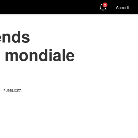
2
Accedi
ends
e mondiale