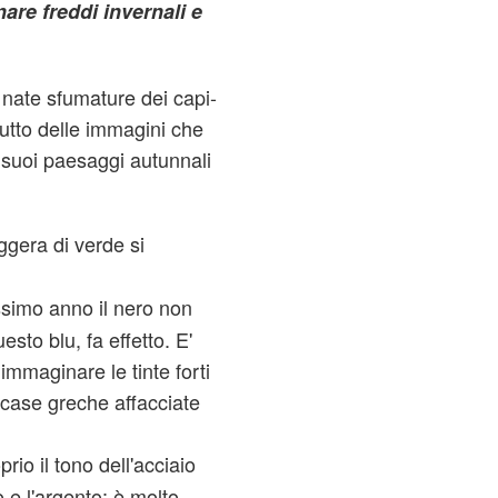
are freddi invernali e
nate sfumature dei capi-
rutto delle immagini che
 suoi paesaggi autunnali
ggera di verde si
ssimo anno il nero non
sto blu, fa effetto. E'
a immaginare le tinte forti
 case greche affacciate
prio il tono dell'acciaio
io e l'argento: è molto