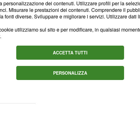
la personalizzazione dei contenuti. Utilizzare profili per la selez
togliere il fiato. Eppure,
ci. Misurare le prestazioni dei contenuti. Comprendere il pubblic
enda Pantone, rendono un
fonti diverse. Sviluppare e migliorare i servizi. Utilizzare dati l
 alla palette della
moda
ookie utilizziamo sul sito e per modificare, in qualsiasi momento,
o state ispirate da un
.
ndietro nel tempo o verso
venturoso del colore,
ACCETTA TUTTI
icolarmente audaci"
e interessati come
PERSONALIZZA
rebbe indurre a pensare
resente che li attende.