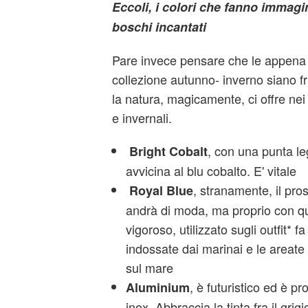
Eccoli, i colori che fanno immagin
boschi incantati
Pare invece pensare che le appena 
collezione autunno- inverno siano f
la natura, magicamente, ci offre nei
e invernali.
, con una punta le
Bright Cobalt
avvicina al blu cobalto. E' vitale
, stranamente, il pro
Royal Blue
andrà di moda, ma proprio con que
vigoroso, utilizzato sugli outfit* f
indossate dai marinai e le areate
sul mare
, è futuristico ed è pro
Aluminium
inox. Abbraccia la tinta fra il grig