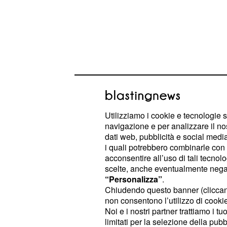
Utilizziamo i cookie e tecnologie s
navigazione e per analizzare il no
dati web, pubblicità e social media,
Che un grigio "Aluminum" possa far
i quali potrebbero combinarle con a
delle bombe a Gaza? Che un
"Auro
'
acconsentire all’uso di tali tecnol
scelte, anche eventualmente negand
il rosso cruento delle ferite a morte d
“Personalizza”
.
Chiudendo questo banner (clicca
Sembrerebbe nulla di tutto ciò, anc
non consentono l’utilizzo di cookie 
queste tinte fanno immaginare subito
Noi e i nostri partner trattiamo i t
cipressi accarezzati dal "padre tra
limitati per la selezione della pubb