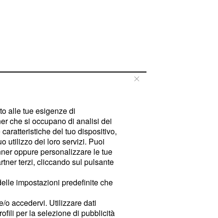
tto alle tue esigenze di
er che si occupano di analisi dei
caratteristiche del tuo dispositivo,
 utilizzo dei loro servizi. Puoi
ner oppure personalizzare le tue
tner terzi, cliccando sul pulsante
delle impostazioni predefinite che
e/o accedervi. Utilizzare dati
rofili per la selezione di pubblicità