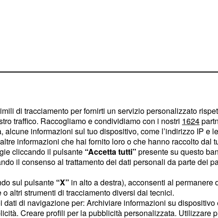
imili di tracciamento per fornirti un servizio personalizzato rispe
stro traffico. Raccogliamo e condividiamo con i nostri
1624
partn
 alcune informazioni sul tuo dispositivo, come l’indirizzo IP e le 
 pensare al fumo cruento
ltre informazioni che hai fornito loro o che hanno raccolto dal tuo
ra Red" possa ricordare
ogie cliccando il pulsante
“Accetta tutti”
presente su questo ban
o il consenso al trattamento dei dati personali da parte dei par
ei cristiani arabi in Iraq?
ndo sul pulsante
“X”
in alto a destra), acconsenti al permanere 
he perché i nomi di
o altri strumenti di tracciamento diversi dai tecnici.
 un bel viale di timidi
uoi dati di navigazione per: Archiviare informazioni su dispositivo 
monto", o ad una
licità. Creare profili per la pubblicità personalizzata. Utilizzare p