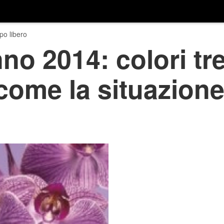
o libero
no 2014: colori tr
come la situazion