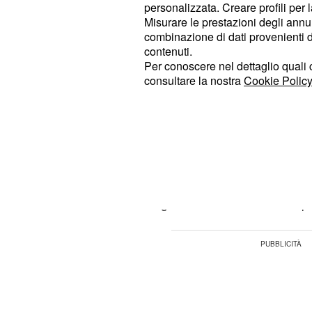
personalizzata. Creare profili per 
affascinante aurora in Alaska che fa 
Misurare le prestazioni degli annun
le parole di alcuni esperti dell'azi
combinazione di dati provenienti da 
poco dubbiosa la mente: "Similmente
contenuti.
Per conoscere nel dettaglio quali c
femminile, le collezioni maschili son
consultare la nostra
Cookie Policy
bisogno di esplorare, di viaggiare i
l'ignoto, da cui deriva un uso più av
reso possibile da combinazioni part
Che gli stilisti siano particolarment
calamite ad esplorare l'ignoto, pot
che indaghino su loro stessi e sul p