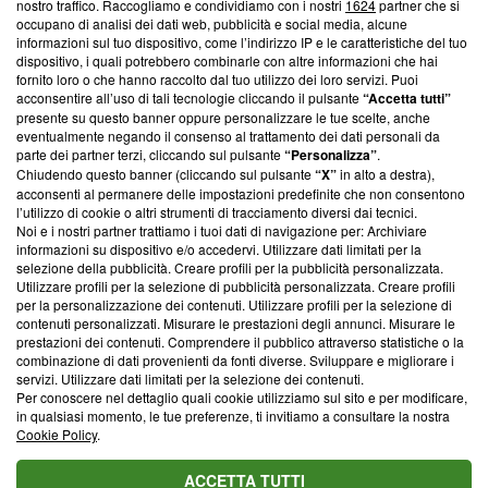
nostro traffico. Raccogliamo e condividiamo con i nostri
1624
partner che si
News, sui nostri processi editoriali e su come ci impegniamo a
occupano di analisi dei dati web, pubblicità e social media, alcune
creare news di qualità. Inoltre, afferma la nostra aderenza a
informazioni sul tuo dispositivo, come l’indirizzo IP e le caratteristiche del tuo
‘Trust Project - News with Integrity’
Blasting News non è
dispositivo, i quali potrebbero combinarle con altre informazioni che hai
ancora membro del programma, ma ha richiesto di farne
fornito loro o che hanno raccolto dal tuo utilizzo dei loro servizi. Puoi
parte; Trust Project non ha ancora effettuato una verifica di
acconsentire all’uso di tali tecnologie cliccando il pulsante
“Accetta tutti”
conformità agli standard.
presente su questo banner oppure personalizzare le tue scelte, anche
eventualmente negando il consenso al trattamento dei dati personali da
parte dei partner terzi, cliccando sul pulsante
“Personalizza”
.
Su di noi
Chiudendo questo banner (cliccando sul pulsante
“X”
in alto a destra),
acconsenti al permanere delle impostazioni predefinite che non consentono
Team editoriale
l’utilizzo di cookie o altri strumenti di tracciamento diversi dai tecnici.
Noi e i nostri partner trattiamo i tuoi dati di navigazione per: Archiviare
Corporate
informazioni su dispositivo e/o accedervi. Utilizzare dati limitati per la
selezione della pubblicità. Creare profili per la pubblicità personalizzata.
Redazione
Utilizzare profili per la selezione di pubblicità personalizzata. Creare profili
per la personalizzazione dei contenuti. Utilizzare profili per la selezione di
Informativa Privacy
contenuti personalizzati. Misurare le prestazioni degli annunci. Misurare le
prestazioni dei contenuti. Comprendere il pubblico attraverso statistiche o la
Cookie Policy
combinazione di dati provenienti da fonti diverse. Sviluppare e migliorare i
servizi. Utilizzare dati limitati per la selezione dei contenuti.
Blasting SA, IDI CHE-247.845.224, Via Carlo Frasca, 3 - 6900
Per conoscere nel dettaglio quali cookie utilizziamo sul sito e per modificare,
Lugano (Svizzera) Tel:
+39 0690258937
in qualsiasi momento, le tue preferenze, ti invitiamo a consultare la nostra
Cookie Policy
.
© 2026 Blasting News
ACCETTA TUTTI