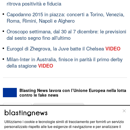
ritrova positività e fiducia
Capodanno 2015 in piazza: concerti a Torino, Venezia,
Roma, Rimini, Napoli e Alghero
Oroscopo settimana, dal 30 al 7 dicembre: le previsioni
dal sesto segno fino all'ultimo
Eurogol di Zhegrova, la Juve batte il Chelsea
VIDEO
Milan-Inter in Australia, finisce in parità il primo derby
della stagione
VIDEO
Blasting News lavora con l’Unione Europea nella lotta
contro le fake news
ABOUT
LINEA EDITORIALE
Utilizziamo i cookie e tecnologie simili di tracciamento per fornirti un servizio
Questa sezione offre informazioni trasparenti su Blasting
personalizzato rispetto alle tue esigenze di navigazione e per analizzare il