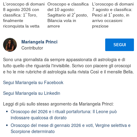
L'oroscopo di domani
Oroscopo e classifica
L'oroscopo di domani
8 agosto 2026 con
del 10 agosto:
7 agosto e classifica:
classifica: 1ﾟToro,
Sagittario al 2ﾟposto,
Pesci al 1ﾟposto, in
finalmente
Bilancia vola in
arrivo occasioni
riconquista la vetta
amore
preziose
Mariangela Princi
SEGUI
Contributor
Sono una giornalista da sempre appassionata di astrologia e di
tutto quello che riguarda l'invisibile. Scrivo con piacere gli oroscopi
e ho le mie rubriche di astrologia sulla rivista Così e il mensile Bella.
Segui
Mariangela
su Facebook
Segui
Mariangela
su Linkedin
Leggi di più sullo stesso argomento da Mariangela Princi:
Oroscopo del 2026 e i rituali portafortuna: Il Leone può
indossare qualcosa di dorato
Oroscopo del mese di gennaio 2026 e voti, Vergine selettiva e
Scorpione determinato