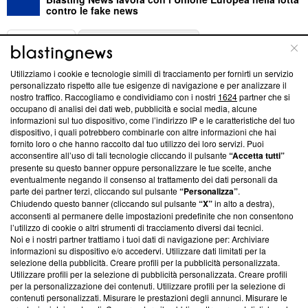
contro le fake news
ABOUT
LINEA EDITORIALE
Utilizziamo i cookie e tecnologie simili di tracciamento per fornirti un servizio
Questa sezione offre informazioni trasparenti su Blasting
personalizzato rispetto alle tue esigenze di navigazione e per analizzare il
nostro traffico. Raccogliamo e condividiamo con i nostri
1624
partner che si
News, sui nostri processi editoriali e su come ci impegniamo a
occupano di analisi dei dati web, pubblicità e social media, alcune
creare news di qualità. Inoltre, afferma la nostra aderenza a
informazioni sul tuo dispositivo, come l’indirizzo IP e le caratteristiche del tuo
‘Trust Project - News with Integrity’
Blasting News non è
dispositivo, i quali potrebbero combinarle con altre informazioni che hai
ancora membro del programma, ma ha richiesto di farne
fornito loro o che hanno raccolto dal tuo utilizzo dei loro servizi. Puoi
parte; Trust Project non ha ancora effettuato una verifica di
acconsentire all’uso di tali tecnologie cliccando il pulsante
“Accetta tutti”
conformità agli standard.
presente su questo banner oppure personalizzare le tue scelte, anche
eventualmente negando il consenso al trattamento dei dati personali da
parte dei partner terzi, cliccando sul pulsante
“Personalizza”
.
Su di noi
Chiudendo questo banner (cliccando sul pulsante
“X”
in alto a destra),
acconsenti al permanere delle impostazioni predefinite che non consentono
Team editoriale
l’utilizzo di cookie o altri strumenti di tracciamento diversi dai tecnici.
Noi e i nostri partner trattiamo i tuoi dati di navigazione per: Archiviare
Corporate
informazioni su dispositivo e/o accedervi. Utilizzare dati limitati per la
selezione della pubblicità. Creare profili per la pubblicità personalizzata.
Redazione
Utilizzare profili per la selezione di pubblicità personalizzata. Creare profili
per la personalizzazione dei contenuti. Utilizzare profili per la selezione di
Informativa Privacy
contenuti personalizzati. Misurare le prestazioni degli annunci. Misurare le