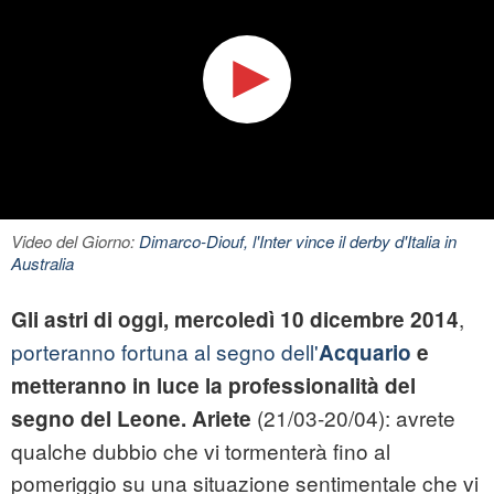
Video del Giorno:
Dimarco-Diouf, l'Inter vince il derby d'Italia in
Australia
,
Gli
astri
di oggi, mercoledì 10
dicembre
2014
porteranno fortuna al segno dell'
Acquario
e
metteranno in luce la professionalità del
(21/03-20/04): avrete
segno del
Leone.
Ariete
qualche dubbio che vi tormenterà fino al
pomeriggio su una situazione sentimentale che vi