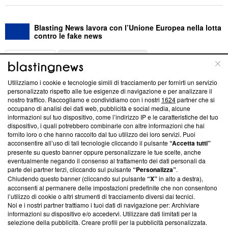
Blasting News lavora con l’Unione Europea nella lotta
contro le fake news
ABOUT
LINEA EDITORIALE
Utilizziamo i cookie e tecnologie simili di tracciamento per fornirti un servizio
Questa sezione offre informazioni trasparenti su Blasting
personalizzato rispetto alle tue esigenze di navigazione e per analizzare il
nostro traffico. Raccogliamo e condividiamo con i nostri
1624
partner che si
News, sui nostri processi editoriali e su come ci impegniamo a
occupano di analisi dei dati web, pubblicità e social media, alcune
creare news di qualità. Inoltre, afferma la nostra aderenza a
informazioni sul tuo dispositivo, come l’indirizzo IP e le caratteristiche del tuo
‘Trust Project - News with Integrity’
Blasting News non è
dispositivo, i quali potrebbero combinarle con altre informazioni che hai
ancora membro del programma, ma ha richiesto di farne
fornito loro o che hanno raccolto dal tuo utilizzo dei loro servizi. Puoi
parte; Trust Project non ha ancora effettuato una verifica di
acconsentire all’uso di tali tecnologie cliccando il pulsante
“Accetta tutti”
conformità agli standard.
presente su questo banner oppure personalizzare le tue scelte, anche
eventualmente negando il consenso al trattamento dei dati personali da
parte dei partner terzi, cliccando sul pulsante
“Personalizza”
.
Su di noi
Chiudendo questo banner (cliccando sul pulsante
“X”
in alto a destra),
acconsenti al permanere delle impostazioni predefinite che non consentono
Team editoriale
l’utilizzo di cookie o altri strumenti di tracciamento diversi dai tecnici.
Noi e i nostri partner trattiamo i tuoi dati di navigazione per: Archiviare
Corporate
informazioni su dispositivo e/o accedervi. Utilizzare dati limitati per la
selezione della pubblicità. Creare profili per la pubblicità personalizzata.
Redazione