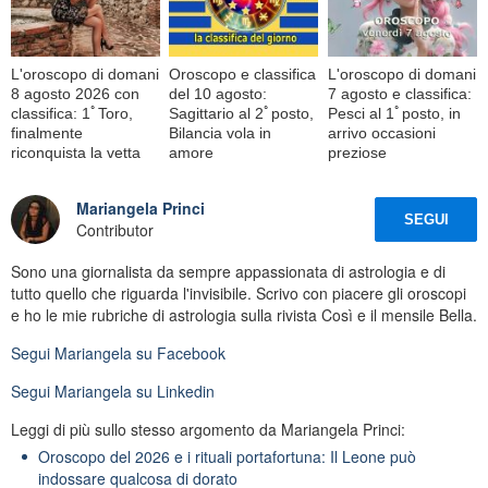
L'oroscopo di domani
Oroscopo e classifica
L'oroscopo di domani
8 agosto 2026 con
del 10 agosto:
7 agosto e classifica:
classifica: 1ﾟToro,
Sagittario al 2ﾟposto,
Pesci al 1ﾟposto, in
finalmente
Bilancia vola in
arrivo occasioni
riconquista la vetta
amore
preziose
Mariangela Princi
SEGUI
Contributor
Sono una giornalista da sempre appassionata di astrologia e di
tutto quello che riguarda l'invisibile. Scrivo con piacere gli oroscopi
e ho le mie rubriche di astrologia sulla rivista Così e il mensile Bella.
Segui
Mariangela
su Facebook
Segui
Mariangela
su Linkedin
Leggi di più sullo stesso argomento da Mariangela Princi:
Oroscopo del 2026 e i rituali portafortuna: Il Leone può
indossare qualcosa di dorato