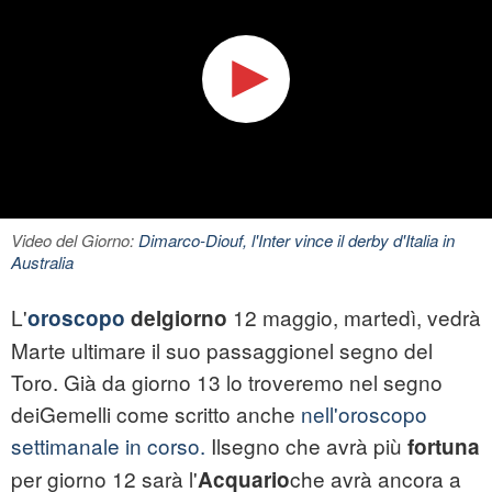
Video del Giorno:
Dimarco-Diouf, l'Inter vince il derby d'Italia in
Australia
L'
12 maggio, martedì, vedrà
oroscopo
delgiorno
Marte ultimare il suo passaggionel segno del
Toro. Già da giorno 13 lo troveremo nel segno
deiGemelli come scritto anche
nell'oroscopo
settimanale in corso.
Ilsegno che avrà più
fortuna
per giorno 12 sarà l'
che avrà ancora a
Acquario