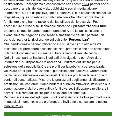
Questa sezione offre informazioni trasparenti su Blasting
nostro traffico. Raccogliamo e condividiamo con i nostri
1624
partner che si
News, sui nostri processi editoriali e su come ci impegniamo a
occupano di analisi dei dati web, pubblicità e social media, alcune
creare news di qualità. Inoltre, afferma la nostra aderenza a
informazioni sul tuo dispositivo, come l’indirizzo IP e le caratteristiche del tuo
‘Trust Project - News with Integrity’
Blasting News non è
dispositivo, i quali potrebbero combinarle con altre informazioni che hai
fornito loro o che hanno raccolto dal tuo utilizzo dei loro servizi. Puoi
ancora membro del programma, ma ha richiesto di farne
acconsentire all’uso di tali tecnologie cliccando il pulsante
“Accetta tutti”
parte; Trust Project non ha ancora effettuato una verifica di
presente su questo banner oppure personalizzare le tue scelte, anche
conformità agli standard.
eventualmente negando il consenso al trattamento dei dati personali da
parte dei partner terzi, cliccando sul pulsante
“Personalizza”
.
Su di noi
Chiudendo questo banner (cliccando sul pulsante
“X”
in alto a destra),
acconsenti al permanere delle impostazioni predefinite che non consentono
Team editoriale
l’utilizzo di cookie o altri strumenti di tracciamento diversi dai tecnici.
Noi e i nostri partner trattiamo i tuoi dati di navigazione per: Archiviare
Corporate
informazioni su dispositivo e/o accedervi. Utilizzare dati limitati per la
selezione della pubblicità. Creare profili per la pubblicità personalizzata.
Redazione
Utilizzare profili per la selezione di pubblicità personalizzata. Creare profili
per la personalizzazione dei contenuti. Utilizzare profili per la selezione di
Informativa Privacy
contenuti personalizzati. Misurare le prestazioni degli annunci. Misurare le
prestazioni dei contenuti. Comprendere il pubblico attraverso statistiche o la
Cookie Policy
combinazione di dati provenienti da fonti diverse. Sviluppare e migliorare i
servizi. Utilizzare dati limitati per la selezione dei contenuti.
Per conoscere nel dettaglio quali cookie utilizziamo sul sito e per modificare,
Blasting SA, IDI CHE-247.845.224, Via Carlo Frasca, 3 - 6900
in qualsiasi momento, le tue preferenze, ti invitiamo a consultare la nostra
Lugano (Svizzera) Tel:
+39 0690258937
Cookie Policy
.
© 2026 Blasting News