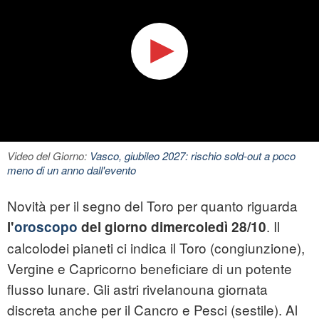
Video del Giorno:
Vasco, giubileo 2027: rischio sold-out a poco
meno di un anno dall'evento
Novità per il segno del Toro per quanto riguarda
. Il
l'
oroscopo
del giorno di
mercoledì 28/10
calcolodei pianeti ci indica il Toro (congiunzione),
Vergine e Capricorno beneficiare di un potente
flusso lunare. Gli astri rivelanouna giornata
discreta anche per il Cancro e Pesci (sestile). Al