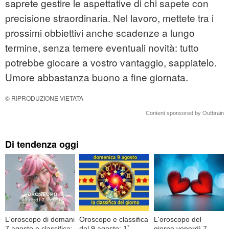
saprete gestire le aspettative di chi sapete con
precisione straordinaria. Nel lavoro, mettete tra i
prossimi obbiettivi anche scadenze a lungo
termine, senza temere eventuali novità: tutto
potrebbe giocare a vostro vantaggio, sappiatelo.
Umore abbastanza buono a fine giornata.
© RIPRODUZIONE VIETATA
Content sponsored by Outbrain
Di tendenza oggi
L'oroscopo di domani
Oroscopo e classifica
L'oroscopo del
7 agosto e classifica:
del 9 agosto: 1ﾟ
giorno venerdì 7