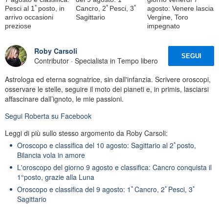
Pesci al 1ﾟposto, in
Cancro, 2ﾟPesci, 3ﾟ
agosto: Venere lascia
arrivo occasioni
Sagittario
Vergine, Toro
preziose
impegnato
Roby Carsoli
SEGUI
Contributor · Specialista in Tempo libero
Astrologa ed eterna sognatrice, sin dall'infanzia. Scrivere oroscopi,
osservare le stelle, seguire il moto dei pianeti e, in primis, lasciarsi
affascinare dall’ignoto, le mie passioni.
Segui
Roberta
su Facebook
Leggi di più sullo stesso argomento da Roby Carsoli:
Oroscopo e classifica del 10 agosto: Sagittario al 2ﾟposto,
Bilancia vola in amore
L'oroscopo del giorno 9 agosto e classifica: Cancro conquista il
1°posto, grazie alla Luna
Oroscopo e classifica del 9 agosto: 1ﾟCancro, 2ﾟPesci, 3ﾟ
Sagittario