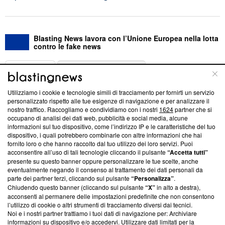
Blasting News lavora con l’Unione Europea nella lotta
contro le fake news
ABOUT
LINEA EDITORIALE
Utilizziamo i cookie e tecnologie simili di tracciamento per fornirti un servizio
Questa sezione offre informazioni trasparenti su Blasting
personalizzato rispetto alle tue esigenze di navigazione e per analizzare il
nostro traffico. Raccogliamo e condividiamo con i nostri
1624
partner che si
News, sui nostri processi editoriali e su come ci impegniamo a
occupano di analisi dei dati web, pubblicità e social media, alcune
creare news di qualità. Inoltre, afferma la nostra aderenza a
informazioni sul tuo dispositivo, come l’indirizzo IP e le caratteristiche del tuo
‘Trust Project - News with Integrity’
Blasting News non è
dispositivo, i quali potrebbero combinarle con altre informazioni che hai
ancora membro del programma, ma ha richiesto di farne
fornito loro o che hanno raccolto dal tuo utilizzo dei loro servizi. Puoi
parte; Trust Project non ha ancora effettuato una verifica di
acconsentire all’uso di tali tecnologie cliccando il pulsante
“Accetta tutti”
conformità agli standard.
presente su questo banner oppure personalizzare le tue scelte, anche
eventualmente negando il consenso al trattamento dei dati personali da
parte dei partner terzi, cliccando sul pulsante
“Personalizza”
.
Su di noi
Chiudendo questo banner (cliccando sul pulsante
“X”
in alto a destra),
acconsenti al permanere delle impostazioni predefinite che non consentono
Team editoriale
l’utilizzo di cookie o altri strumenti di tracciamento diversi dai tecnici.
Noi e i nostri partner trattiamo i tuoi dati di navigazione per: Archiviare
Corporate
informazioni su dispositivo e/o accedervi. Utilizzare dati limitati per la