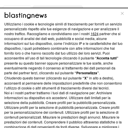
ABOUT
LINEA EDITORIALE
Utilizziamo i cookie e tecnologie simili di tracciamento per fornirti un servizio
Questa sezione offre informazioni trasparenti su Blasting
personalizzato rispetto alle tue esigenze di navigazione e per analizzare il
nostro traffico. Raccogliamo e condividiamo con i nostri
1624
partner che si
News, sui nostri processi editoriali e su come ci impegniamo a
occupano di analisi dei dati web, pubblicità e social media, alcune
creare news di qualità. Inoltre, afferma la nostra aderenza a
informazioni sul tuo dispositivo, come l’indirizzo IP e le caratteristiche del tuo
‘Trust Project - News with Integrity’
Blasting News non è
dispositivo, i quali potrebbero combinarle con altre informazioni che hai
ancora membro del programma, ma ha richiesto di farne
fornito loro o che hanno raccolto dal tuo utilizzo dei loro servizi. Puoi
parte; Trust Project non ha ancora effettuato una verifica di
acconsentire all’uso di tali tecnologie cliccando il pulsante
“Accetta tutti”
conformità agli standard.
presente su questo banner oppure personalizzare le tue scelte, anche
eventualmente negando il consenso al trattamento dei dati personali da
parte dei partner terzi, cliccando sul pulsante
“Personalizza”
.
Su di noi
Chiudendo questo banner (cliccando sul pulsante
“X”
in alto a destra),
acconsenti al permanere delle impostazioni predefinite che non consentono
Team editoriale
l’utilizzo di cookie o altri strumenti di tracciamento diversi dai tecnici.
Noi e i nostri partner trattiamo i tuoi dati di navigazione per: Archiviare
Corporate
informazioni su dispositivo e/o accedervi. Utilizzare dati limitati per la
selezione della pubblicità. Creare profili per la pubblicità personalizzata.
Redazione
Utilizzare profili per la selezione di pubblicità personalizzata. Creare profili
per la personalizzazione dei contenuti. Utilizzare profili per la selezione di
Informativa Privacy
contenuti personalizzati. Misurare le prestazioni degli annunci. Misurare le
prestazioni dei contenuti. Comprendere il pubblico attraverso statistiche o la
Cookie Policy
combinazione di dati provenienti da fonti diverse. Sviluppare e migliorare i