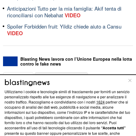
Anticipazioni Tutto per la mia famiglia: Akif tenta di
riconciliarsi con Nebahat
VIDEO
Spoiler Forbidden fruit: Yildiz chiede aiuto a Cansu
VIDEO
Blasting News lavora con l’Unione Europea nella lotta
contro le fake news
ABOUT
LINEA EDITORIALE
Utilizziamo i cookie e tecnologie simili di tracciamento per fornirti un servizio
Questa sezione offre informazioni trasparenti su Blasting
personalizzato rispetto alle tue esigenze di navigazione e per analizzare il
nostro traffico. Raccogliamo e condividiamo con i nostri
1624
partner che si
News, sui nostri processi editoriali e su come ci impegniamo a
occupano di analisi dei dati web, pubblicità e social media, alcune
creare news di qualità. Inoltre, afferma la nostra aderenza a
informazioni sul tuo dispositivo, come l’indirizzo IP e le caratteristiche del tuo
‘Trust Project - News with Integrity’
Blasting News non è
dispositivo, i quali potrebbero combinarle con altre informazioni che hai
ancora membro del programma, ma ha richiesto di farne
fornito loro o che hanno raccolto dal tuo utilizzo dei loro servizi. Puoi
parte; Trust Project non ha ancora effettuato una verifica di
acconsentire all’uso di tali tecnologie cliccando il pulsante
“Accetta tutti”
conformità agli standard.
presente su questo banner oppure personalizzare le tue scelte, anche