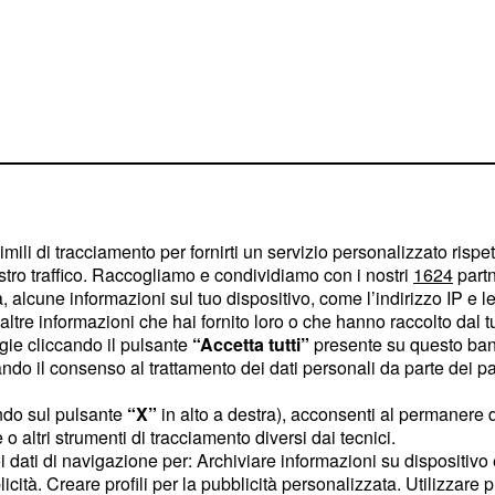
imili di tracciamento per fornirti un servizio personalizzato rispe
 del 13
stro traffico. Raccogliamo e condividiamo con i nostri
1624
partn
 alcune informazioni sul tuo dispositivo, come l’indirizzo IP e le 
ltre informazioni che hai fornito loro o che hanno raccolto dal tuo
ella settimana delicato
ogie cliccando il pulsante
“Accetta tutti”
presente su questo ban
o il consenso al trattamento dei dati personali da parte dei par
me l’umore, fecondo
lmente imprevedibile da
ndo sul pulsante
“X”
in alto a destra), acconsenti al permanere 
o altri strumenti di tracciamento diversi dai tecnici.
on lasciate incustoditi
uoi dati di navigazione per: Archiviare informazioni su dispositivo 
ederli sparire è alto.
licità. Creare profili per la pubblicità personalizzata. Utilizzare p