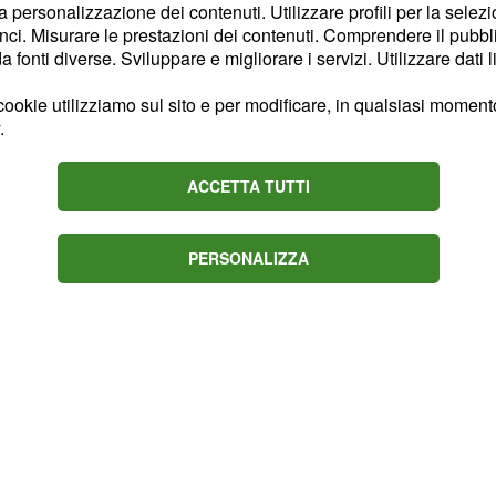
 essere complicato. Un
la personalizzazione dei contenuti. Utilizzare profili per la selez
ci. Misurare le prestazioni dei contenuti. Comprendere il pubblic
e tanti cornetti
fonti diverse. Sviluppare e migliorare i servizi. Utilizzare dati l
e porte del vostro
 vista.
ookie utilizziamo sul sito e per modificare, in qualsiasi momento,
.
plice per voi del Toro
e veli sulle trascorse
ACCETTA TUTTI
dato tal compito ed
orali.
PERSONALIZZA