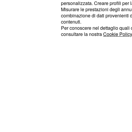
Malagevolezza nel comprendere un
personalizzata. Creare profili per 
Misurare le prestazioni degli annun
suggerimento scaramantico? Comprat
combinazione di dati provenienti da 
scaccia-malocchio per quante sono l
contenuti.
appartamento e appendeteli in bella
Per conoscere nel dettaglio quali c
consultare la nostra
Cookie Policy
: questa domenica non sarà sem
Toro
sopportare tipi esasperanti. Stendet
peripezie e dipartite: vi è stato affi
assolverlo darà ottime ricompense m