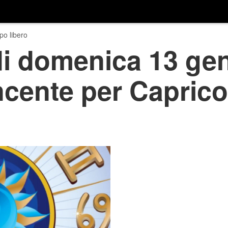
o libero
i domenica 13 gen
ncente per Capric