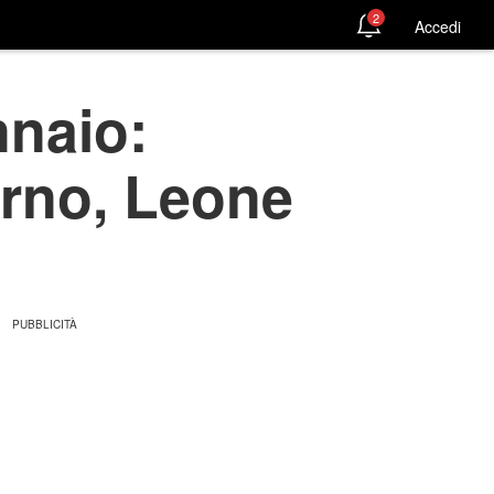
2
Accedi
naio:
orno, Leone