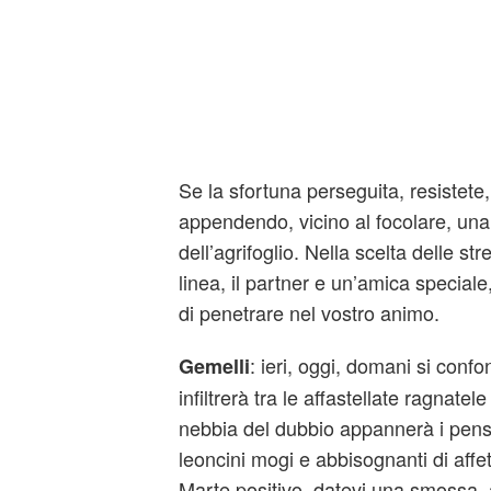
Se la sfortuna perseguita, resistete,
appendendo, vicino al focolare, una 
dell’agrifoglio. Nella scelta delle s
linea, il partner e un’amica speciale
di penetrare nel vostro animo.
: ieri, oggi, domani si confo
Gemelli
infiltrerà tra le affastellate ragnatel
nebbia del dubbio appannerà i pens
leoncini mogi e abbisognanti di affet
Marte positivo, datevi una smossa, 