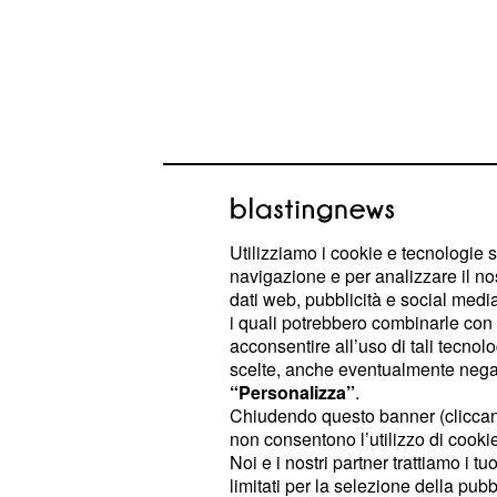
Utilizziamo i cookie e tecnologie s
Astrologia e oroscopo
navigazione e per analizzare il no
gennaio
dati web, pubblicità e social media,
i quali potrebbero combinarle con a
: si profila un ultimo giorno d
acconsentire all’uso di tali tecnol
Ariete
scelte, anche eventualmente negand
come palline di vetro, mutevole co
“Personalizza”
.
come un terreno incontaminato e ta
Chiudendo questo banner (clicca
non consentono l’utilizzo di cookie 
non poter dar nulla per scontato… N
Noi e i nostri partner trattiamo i t
pacchettini o quattrini: il rischio di v
limitati per la selezione della pubb