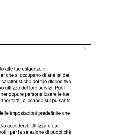
tto alle tue esigenze di
er che si occupano di analisi dei
caratteristiche del tuo dispositivo,
 utilizzo dei loro servizi. Puoi
ner oppure personalizzare le tue
tner terzi, cliccando sul pulsante
delle impostazioni predefinite che
e/o accedervi. Utilizzare dati
rofili per la selezione di pubblicità