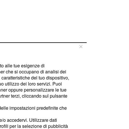
tto alle tue esigenze di
er che si occupano di analisi dei
caratteristiche del tuo dispositivo,
 utilizzo dei loro servizi. Puoi
ner oppure personalizzare le tue
tner terzi, cliccando sul pulsante
delle impostazioni predefinite che
e/o accedervi. Utilizzare dati
rofili per la selezione di pubblicità