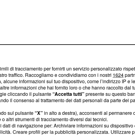
imili di tracciamento per fornirti un servizio personalizzato rispe
stro traffico. Raccogliamo e condividiamo con i nostri
1624
partn
 alcune informazioni sul tuo dispositivo, come l’indirizzo IP e le 
ltre informazioni che hai fornito loro o che hanno raccolto dal tuo
ogie cliccando il pulsante
“Accetta tutti”
presente su questo ban
o alla tranquillità,
o il consenso al trattamento dei dati personali da parte dei par
o stare bene e il
ndo sul pulsante
“X”
in alto a destra), acconsenti al permanere 
tà amorosa.
o altri strumenti di tracciamento diversi dai tecnici.
uoi dati di navigazione per: Archiviare informazioni su dispositivo 
 capire cosa desiderate
licità. Creare profili per la pubblicità personalizzata. Utilizzare p