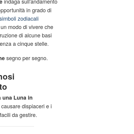
indaga sull'andamento
e
opportunità in grado di
 simboli zodiacali
un modo di vivere che
truzione di alcune basi
enza a cinque stelle.
segno per segno.
che
nosi
to
a
una Luna in
causare dispiaceri e i
acili da gestire.