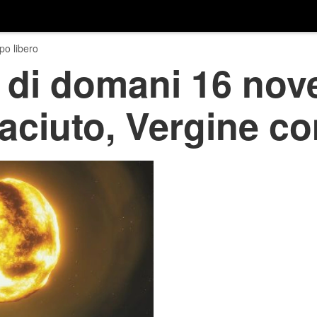
o libero
 di domani 16 nov
iaciuto, Vergine c