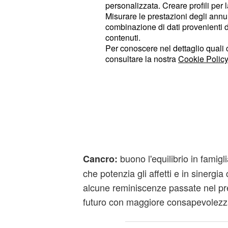
personalizzata. Creare profili per 
dalla vita e dall'amore. Seguendo
un
Misurare le prestazioni degli annun
incrocia le sue energie con Urano,
g
combinazione di dati provenienti da 
"acciuffare" al volo le opportunità
contenuti.
Per conoscere nel dettaglio quali c
imprevedibile.
consultare la nostra
Cookie Policy
inconsciamente vivrete le
Gemelli:
certa diffidenza, anche se proclamere
farete ad alta voce. Venere e Giove
migliori, ma Marte dà la spinta gius
avversità.
buono l'equilibrio in famig
Cancro:
che potenzia gli affetti e in sinergia 
alcune reminiscenze passate nel pre
futuro con maggiore consapevolezz