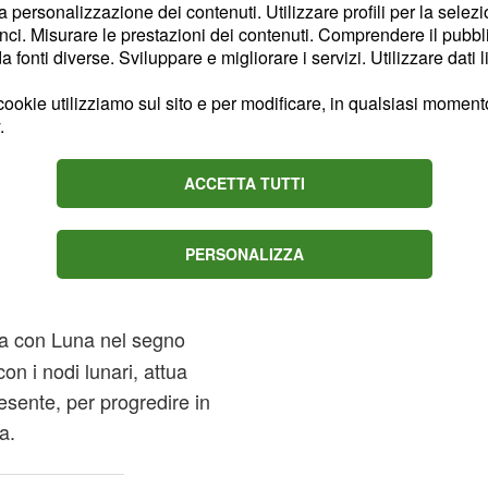
la personalizzazione dei contenuti. Utilizzare profili per la selez
a sensibilità lunare che
ci. Misurare le prestazioni dei contenuti. Comprendere il pubblic
li astri esortano ad
fonti diverse. Sviluppare e migliorare i servizi. Utilizzare dati l
 che giungeranno in modo
ookie utilizziamo sul sito e per modificare, in qualsiasi momento,
.
 storie amorose con una
ACCETTA TUTTI
te il contrario e lo
 non sono nelle posizioni
ta per superare eventuali
PERSONALIZZA
lia con Luna nel segno
con i nodi lunari, attua
sente, per progredire in
a.