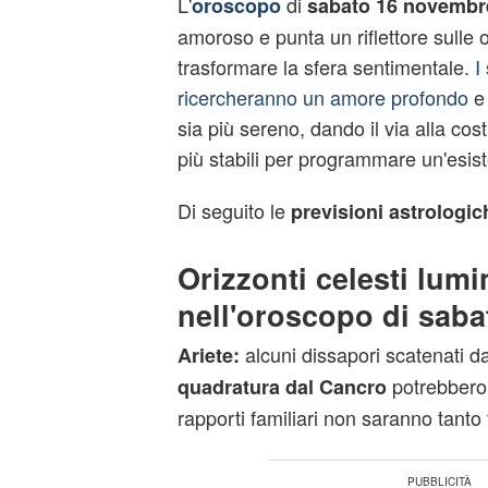
L'
di
oroscopo
sabato 16 novembr
amoroso e punta un riflettore sulle 
trasformare la sfera sentimentale.
I
ricercheranno un amore profondo
e 
sia più sereno, dando il via alla cos
più stabili per programmare un'esist
Di seguito le
previsioni astrologi
Orizzonti celesti lumi
nell'oroscopo di saba
alcuni dissapori scatenati d
Ariete:
potrebbero 
quadratura dal Cancro
rapporti familiari non saranno tanto f