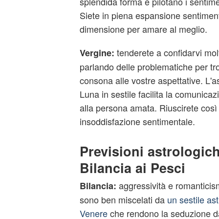
splendida forma e pilotano i sentim
Siete in piena espansione sentimen
dimensione per amare al meglio.
tenderete a confidarvi molt
Vergine:
parlando delle problematiche per tr
consona alle vostre aspettative. L'a
Luna in sestile facilita la comunicaz
alla persona amata. Riuscirete così
insoddisfazione sentimentale.
Previsioni astrologich
Bilancia ai Pesci
aggressività e romanticis
Bilancia:
sono ben miscelati da
un sestile ast
Venere
che rendono la seduzione d