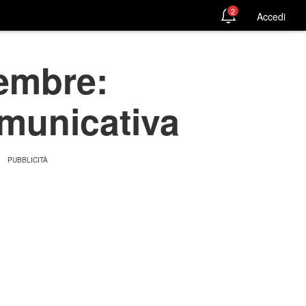
2
Accedi
embre:
omunicativa