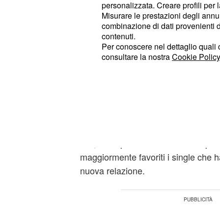
personalizzata. Creare profili per 
Misurare le prestazioni degli annun
siete tra i segni favoriti p
Gemelli:
combinazione di dati provenienti da 
novembre. Non mancheranno, comu
contenuti.
Per conoscere nel dettaglio quali c
preoccupazioni che vi renderanno a
consultare la nostra
Cookie Policy
presi dal lavoro
, il partner potrebbe
i nati sotto il vostro segno zodiaca
relazioni non troppo serie.
Saturno in opposizione vi
Cancro:
prova. Non trascurate l'aspetto sent
vita, dove potrebbero esserci impor
maggiormente favoriti i single che h
nuova relazione.