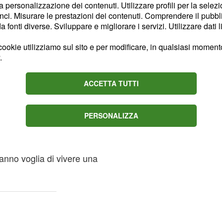
la personalizzazione dei contenuti. Utilizzare profili per la selez
ci. Misurare le prestazioni dei contenuti. Comprendere il pubblic
er la giornata di sabato 9
fonti diverse. Sviluppare e migliorare i servizi. Utilizzare dati l
nque, alcune
ookie utilizziamo sul sito e per modificare, in qualsiasi momento,
nsiosi. Se siete
troppo
.
 risentirne. Molto spesso,
le tendono a dare spazio a
ACCETTA TUTTI
 mette spesso a dura
PERSONALIZZA
imentale della vostra
tanti novità. Saranno
anno voglia di vivere una