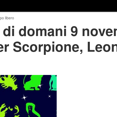
o libero
 di domani 9 nove
er Scorpione, Leo