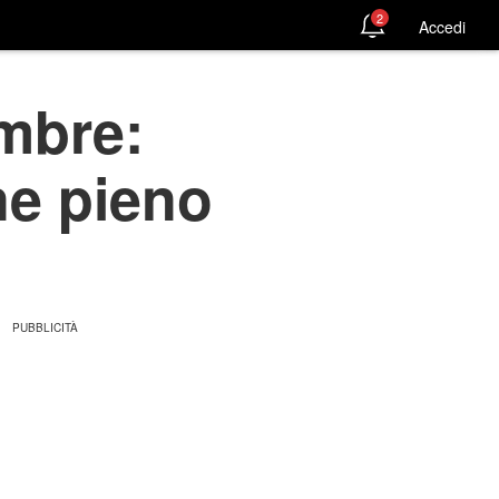
2
Accedi
mbre:
ne pieno