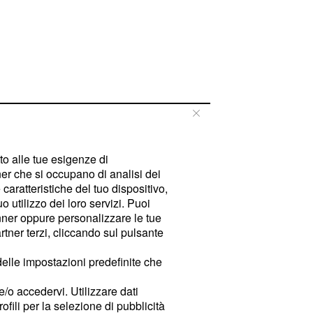
tto alle tue esigenze di
er che si occupano di analisi dei
caratteristiche del tuo dispositivo,
 utilizzo dei loro servizi. Puoi
ner oppure personalizzare le tue
tner terzi, cliccando sul pulsante
delle impostazioni predefinite che
e/o accedervi. Utilizzare dati
rofili per la selezione di pubblicità