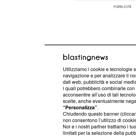
Utilizziamo i cookie e tecnologie s
navigazione e per analizzare il no
dati web, pubblicità e social media,
i quali potrebbero combinarle con a
acconsentire all’uso di tali tecnol
scelte, anche eventualmente negand
“Personalizza”
.
Dovrete essere voi stessi ad impegn
Chiudendo questo banner (clicca
trasformazioni possano avvenire al 
non consentono l’utilizzo di cookie 
della settimana sarà più difficile da 
Noi e i nostri partner trattiamo i t
limitati per la selezione della pubb
seguito recupererete.