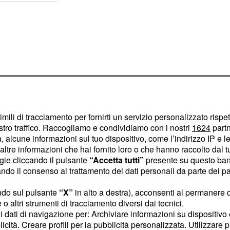
imili di tracciamento per fornirti un servizio personalizzato rispe
stro traffico. Raccogliamo e condividiamo con i nostri
1624
partn
 alcune informazioni sul tuo dispositivo, come l’indirizzo IP e le 
ltre informazioni che hai fornito loro o che hanno raccolto dal tuo
ogie cliccando il pulsante
“Accetta tutti”
presente su questo ban
o il consenso al trattamento dei dati personali da parte dei par
arvi affinchè le
ndo sul pulsante
“X”
in alto a destra), acconsenti al permanere 
meglio. La prima parte
o altri strumenti di tracciamento diversi dai tecnici.
affrontare per voi, ma in
uoi dati di navigazione per: Archiviare informazioni su dispositivo 
licità. Creare profili per la pubblicità personalizzata. Utilizzare p