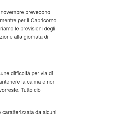
o 9 novembre prevedono
i, mentre per il Capricorno
riamo le previsioni degli
lazione alla giornata di
une difficoltà per via di
mantenere la calma e non
orreste. Tutto ciò
è caratterizzata da alcuni