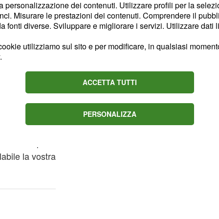
la personalizzazione dei contenuti. Utilizzare profili per la selez
iserverà dei buoni
ci. Misurare le prestazioni dei contenuti. Comprendere il pubblic
fonti diverse. Sviluppare e migliorare i servizi. Utilizzare dati l
ookie utilizziamo sul sito e per modificare, in qualsiasi momento,
e una risposta che
.
a partire da lunedì,
e potranno favorire la
ACCETTA TUTTI
promettente. Riparatevi
PERSONALIZZA
lezzi che cadrà su di voi:
altri conta poco e
abile la vostra