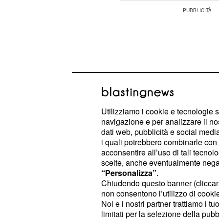
Utilizziamo i cookie e tecnologie s
navigazione e per analizzare il no
dati web, pubblicità e social media,
i quali potrebbero combinarle con a
acconsentire all’uso di tali tecnol
scelte, anche eventualmente negand
“Personalizza”
.
l'ultimo periodo si sta rilevan
Toro:
Chiudendo questo banner (clicca
stressante, siete stanchi, fino a sent
non consentono l’utilizzo di cookie 
Necessitate di una tregua, di una p
Noi e i nostri partner trattiamo i t
limitati per la selezione della pubb
sognate posti esotici ma, per il mome