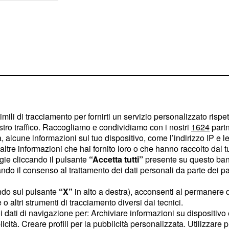
imili di tracciamento per fornirti un servizio personalizzato rispe
stro traffico. Raccogliamo e condividiamo con i nostri
1624
partn
 alcune informazioni sul tuo dispositivo, come l’indirizzo IP e le 
ltre informazioni che hai fornito loro o che hanno raccolto dal tuo
ogie cliccando il pulsante
“Accetta tutti”
presente su questo ban
o il consenso al trattamento dei dati personali da parte dei par
do particolarmente
ndo sul pulsante
“X”
in alto a destra), acconsenti al permanere 
ire di non farcela più.
o altri strumenti di tracciamento diversi dai tecnici.
ausa rigenerante
:
uoi dati di navigazione per: Archiviare informazioni su dispositivo 
licità. Creare profili per la pubblicità personalizzata. Utilizzare p
nto, si tratta di desideri