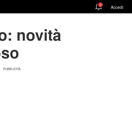
2
Accedi
o: novità
oso