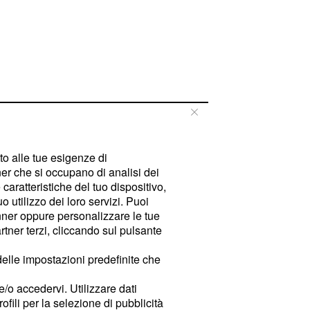
tto alle tue esigenze di
er che si occupano di analisi dei
caratteristiche del tuo dispositivo,
 utilizzo dei loro servizi. Puoi
ner oppure personalizzare le tue
tner terzi, cliccando sul pulsante
delle impostazioni predefinite che
e/o accedervi. Utilizzare dati
rofili per la selezione di pubblicità