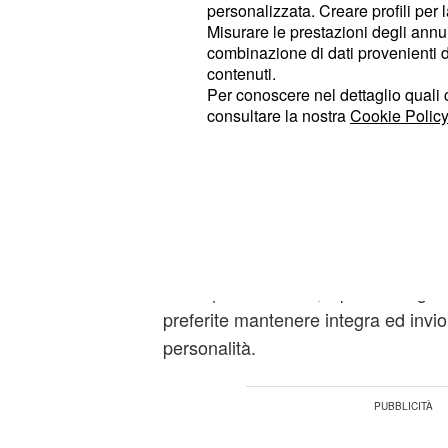
personalizzata. Creare profili per 
irrealizzabili. Lunedì l'oroscopo vi r
Misurare le prestazioni degli annun
auspici.
combinazione di dati provenienti da 
contenuti.
Per conoscere nel dettaglio quali c
siete impazienti di ricever
Gemelli:
consultare la nostra
Cookie Policy
aspettate da tempo. Siate fiduciosi: 
potrebbero esserci alcune novità ch
vostra carriera lavorativa.
lunedì giornata non molto 
Cancro:
dalla pioggia di pregiudizi e pettego
siete quel che siete, il parere degli 
preferite mantenere integra ed inviol
personalità.