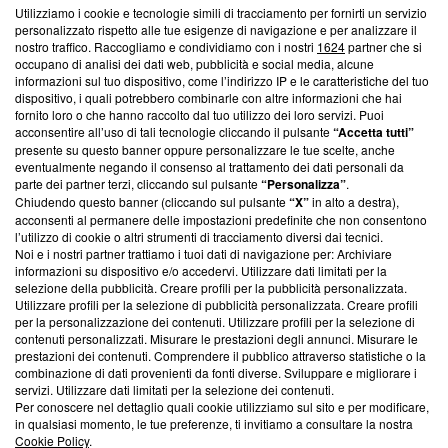
Utilizziamo i cookie e tecnologie simili di tracciamento per fornirti un servizio
Questa sezione offre informazioni trasparenti su Blasting
personalizzato rispetto alle tue esigenze di navigazione e per analizzare il
nostro traffico. Raccogliamo e condividiamo con i nostri
1624
partner che si
News, sui nostri processi editoriali e su come ci impegniamo a
occupano di analisi dei dati web, pubblicità e social media, alcune
creare news di qualità. Inoltre, afferma la nostra aderenza a
informazioni sul tuo dispositivo, come l’indirizzo IP e le caratteristiche del tuo
‘Trust Project - News with Integrity’
Blasting News non è
dispositivo, i quali potrebbero combinarle con altre informazioni che hai
ancora membro del programma, ma ha richiesto di farne
fornito loro o che hanno raccolto dal tuo utilizzo dei loro servizi. Puoi
parte; Trust Project non ha ancora effettuato una verifica di
acconsentire all’uso di tali tecnologie cliccando il pulsante
“Accetta tutti”
conformità agli standard.
presente su questo banner oppure personalizzare le tue scelte, anche
eventualmente negando il consenso al trattamento dei dati personali da
parte dei partner terzi, cliccando sul pulsante
“Personalizza”
.
Su di noi
Chiudendo questo banner (cliccando sul pulsante
“X”
in alto a destra),
acconsenti al permanere delle impostazioni predefinite che non consentono
Team editoriale
l’utilizzo di cookie o altri strumenti di tracciamento diversi dai tecnici.
Noi e i nostri partner trattiamo i tuoi dati di navigazione per: Archiviare
Corporate
informazioni su dispositivo e/o accedervi. Utilizzare dati limitati per la
selezione della pubblicità. Creare profili per la pubblicità personalizzata.
Redazione
Utilizzare profili per la selezione di pubblicità personalizzata. Creare profili
per la personalizzazione dei contenuti. Utilizzare profili per la selezione di
Informativa Privacy
contenuti personalizzati. Misurare le prestazioni degli annunci. Misurare le
prestazioni dei contenuti. Comprendere il pubblico attraverso statistiche o la
Cookie Policy
combinazione di dati provenienti da fonti diverse. Sviluppare e migliorare i
servizi. Utilizzare dati limitati per la selezione dei contenuti.
Blasting SA, IDI CHE-247.845.224, Via Carlo Frasca, 3 - 6900
Per conoscere nel dettaglio quali cookie utilizziamo sul sito e per modificare,
Lugano (Svizzera) Tel:
+39 0690258937
in qualsiasi momento, le tue preferenze, ti invitiamo a consultare la nostra
Cookie Policy
.