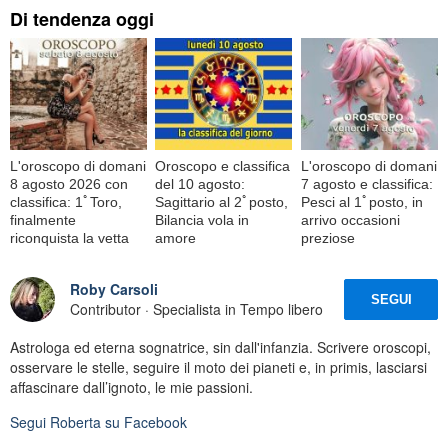
Di tendenza oggi
L'oroscopo di domani
Oroscopo e classifica
L'oroscopo di domani
8 agosto 2026 con
del 10 agosto:
7 agosto e classifica:
classifica: 1ﾟToro,
Sagittario al 2ﾟposto,
Pesci al 1ﾟposto, in
finalmente
Bilancia vola in
arrivo occasioni
riconquista la vetta
amore
preziose
Roby Carsoli
SEGUI
Contributor · Specialista in Tempo libero
Astrologa ed eterna sognatrice, sin dall'infanzia. Scrivere oroscopi,
osservare le stelle, seguire il moto dei pianeti e, in primis, lasciarsi
affascinare dall’ignoto, le mie passioni.
Segui
Roberta
su Facebook