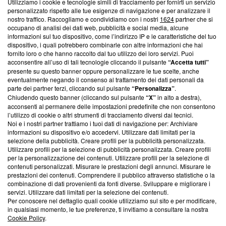
Utilizziamo i cookie e tecnologie simili di tracciamento per fornirti un servizio
Questa sezione offre informazioni trasparenti su Blasting
personalizzato rispetto alle tue esigenze di navigazione e per analizzare il
nostro traffico. Raccogliamo e condividiamo con i nostri
1624
partner che si
News, sui nostri processi editoriali e su come ci impegniamo a
occupano di analisi dei dati web, pubblicità e social media, alcune
creare news di qualità. Inoltre, afferma la nostra aderenza a
informazioni sul tuo dispositivo, come l’indirizzo IP e le caratteristiche del tuo
‘Trust Project - News with Integrity’
Blasting News non è
dispositivo, i quali potrebbero combinarle con altre informazioni che hai
ancora membro del programma, ma ha richiesto di farne
fornito loro o che hanno raccolto dal tuo utilizzo dei loro servizi. Puoi
parte; Trust Project non ha ancora effettuato una verifica di
acconsentire all’uso di tali tecnologie cliccando il pulsante
“Accetta tutti”
conformità agli standard.
presente su questo banner oppure personalizzare le tue scelte, anche
eventualmente negando il consenso al trattamento dei dati personali da
parte dei partner terzi, cliccando sul pulsante
“Personalizza”
.
Su di noi
Chiudendo questo banner (cliccando sul pulsante
“X”
in alto a destra),
acconsenti al permanere delle impostazioni predefinite che non consentono
Team editoriale
l’utilizzo di cookie o altri strumenti di tracciamento diversi dai tecnici.
Noi e i nostri partner trattiamo i tuoi dati di navigazione per: Archiviare
Corporate
informazioni su dispositivo e/o accedervi. Utilizzare dati limitati per la
selezione della pubblicità. Creare profili per la pubblicità personalizzata.
Redazione
Utilizzare profili per la selezione di pubblicità personalizzata. Creare profili
per la personalizzazione dei contenuti. Utilizzare profili per la selezione di
Informativa Privacy
contenuti personalizzati. Misurare le prestazioni degli annunci. Misurare le
prestazioni dei contenuti. Comprendere il pubblico attraverso statistiche o la
Cookie Policy
combinazione di dati provenienti da fonti diverse. Sviluppare e migliorare i
servizi. Utilizzare dati limitati per la selezione dei contenuti.
Blasting SA, IDI CHE-247.845.224, Via Carlo Frasca, 3 - 6900
Per conoscere nel dettaglio quali cookie utilizziamo sul sito e per modificare,
Lugano (Svizzera) Tel:
+39 0690258937
in qualsiasi momento, le tue preferenze, ti invitiamo a consultare la nostra
Cookie Policy
.
© 2026 Blasting News