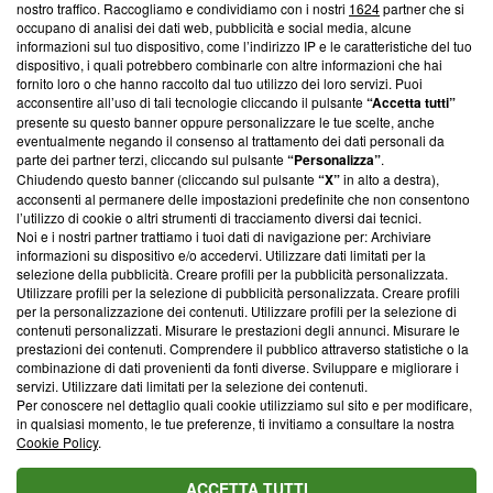
nostro traffico. Raccogliamo e condividiamo con i nostri
1624
partner che si
News, sui nostri processi editoriali e su come ci impegniamo a
occupano di analisi dei dati web, pubblicità e social media, alcune
creare news di qualità. Inoltre, afferma la nostra aderenza a
informazioni sul tuo dispositivo, come l’indirizzo IP e le caratteristiche del tuo
‘Trust Project - News with Integrity’
Blasting News non è
dispositivo, i quali potrebbero combinarle con altre informazioni che hai
ancora membro del programma, ma ha richiesto di farne
fornito loro o che hanno raccolto dal tuo utilizzo dei loro servizi. Puoi
parte; Trust Project non ha ancora effettuato una verifica di
acconsentire all’uso di tali tecnologie cliccando il pulsante
“Accetta tutti”
conformità agli standard.
presente su questo banner oppure personalizzare le tue scelte, anche
eventualmente negando il consenso al trattamento dei dati personali da
parte dei partner terzi, cliccando sul pulsante
“Personalizza”
.
Su di noi
Chiudendo questo banner (cliccando sul pulsante
“X”
in alto a destra),
acconsenti al permanere delle impostazioni predefinite che non consentono
Team editoriale
l’utilizzo di cookie o altri strumenti di tracciamento diversi dai tecnici.
Noi e i nostri partner trattiamo i tuoi dati di navigazione per: Archiviare
Corporate
informazioni su dispositivo e/o accedervi. Utilizzare dati limitati per la
selezione della pubblicità. Creare profili per la pubblicità personalizzata.
Redazione
Utilizzare profili per la selezione di pubblicità personalizzata. Creare profili
per la personalizzazione dei contenuti. Utilizzare profili per la selezione di
Informativa Privacy
contenuti personalizzati. Misurare le prestazioni degli annunci. Misurare le
prestazioni dei contenuti. Comprendere il pubblico attraverso statistiche o la
Cookie Policy
combinazione di dati provenienti da fonti diverse. Sviluppare e migliorare i
servizi. Utilizzare dati limitati per la selezione dei contenuti.
Blasting SA, IDI CHE-247.845.224, Via Carlo Frasca, 3 - 6900
Per conoscere nel dettaglio quali cookie utilizziamo sul sito e per modificare,
Lugano (Svizzera) Tel:
+39 0690258937
in qualsiasi momento, le tue preferenze, ti invitiamo a consultare la nostra
Cookie Policy
.
© 2026 Blasting News
ACCETTA TUTTI