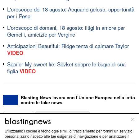
L'oroscopo del 18 agosto: Acquario geloso, opportunità
per i Pesci
L'oroscopo di domani, 18 agosto: litigi in amore per
Gemelli, amicizie per Vergine
Anticipazioni Beautiful: Ridge tenta di calmare Taylor
VIDEO
Spoiler My sweet lie: Sevket scopre le bugie di sua
figlia
VIDEO
Blasting News lavora con l’Unione Europea nella lotta
contro le fake news
ABOUT
LINEA EDITORIALE
Utilizziamo i cookie e tecnologie simili di tracciamento per fornirti un servizio
Questa sezione offre informazioni trasparenti su Blasting
personalizzato rispetto alle tue esigenze di navigazione e per analizzare il