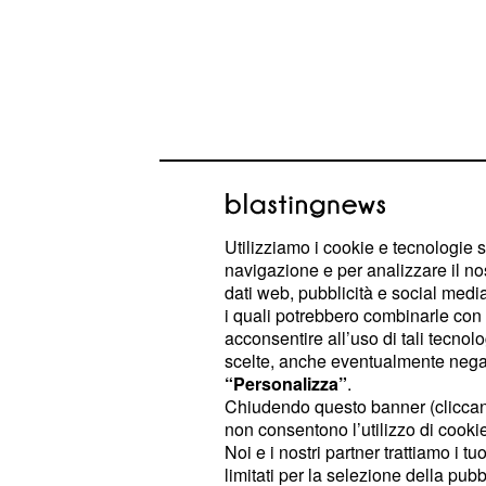
Utilizziamo i cookie e tecnologie s
navigazione e per analizzare il no
dati web, pubblicità e social media,
Previsioni astrologich
i quali potrebbero combinarle con a
acconsentire all’uso di tali tecnol
segni zodiacali
scelte, anche eventualmente negand
“Personalizza”
.
In questo
Toro
(12° in classifica) -
Chiudendo questo banner (clicca
una spinta in più, magari di una seri
non consentono l’utilizzo di cookie 
Noi e i nostri partner trattiamo i t
quotidiane. È piuttosto facile che sia
limitati per la selezione della pubb