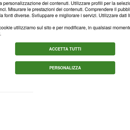
na situazione fisiologica.
la personalizzazione dei contenuti. Utilizzare profili per la selez
 alcuni giorni si sale e in
ci. Misurare le prestazioni dei contenuti. Comprendere il pubblic
fonti diverse. Sviluppare e migliorare i servizi. Utilizzare dati l
no i risultati finali.
ma di esservela rotta e
ookie utilizziamo sul sito e per modificare, in qualsiasi momento,
.
sioni astrologiche del 3
ACCETTA TUTTI
. A quanto pare si
io. Cercate di iniziare la
PERSONALIZZA
re più cordiali e