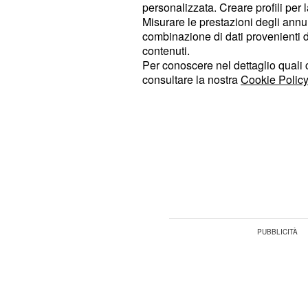
fase di down totale, ma si tratta di u
personalizzata. Creare profili per 
La vita è costellata di alti e bassi, in
Misurare le prestazioni degli annun
combinazione di dati provenienti da 
altri si scende, ma quello che conta so
contenuti.
Cercate di non fasciarvi la testa pri
Per conoscere nel dettaglio quali c
riponete fiducia nel domani.
consultare la nostra
Cookie Policy
Le previ
Ariete (11° in classifica) -
febbraio parlano di entrate e uscite
smuoverà qualcosa a livello finanziar
giornata con il piede giusto e di esse
indulgenti verso il prossimo.