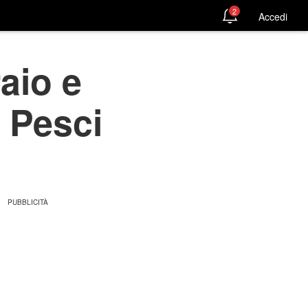
2
Accedi
aio e
, Pesci