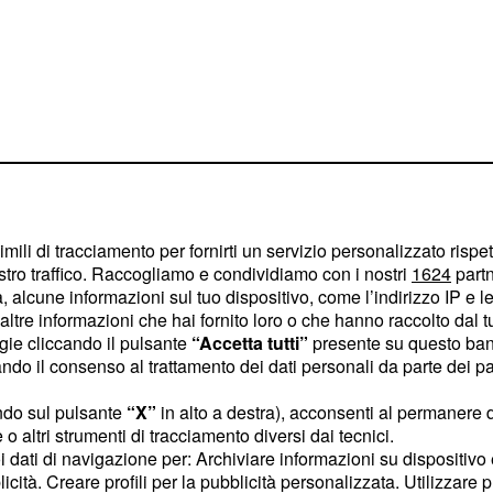
imili di tracciamento per fornirti un servizio personalizzato rispe
stro traffico. Raccogliamo e condividiamo con i nostri
1624
partn
 alcune informazioni sul tuo dispositivo, come l’indirizzo IP e le 
e degli ultimi 4
ltre informazioni che hai fornito loro o che hanno raccolto dal tuo
ogie cliccando il pulsante
“Accetta tutti”
presente su questo ban
o il consenso al trattamento dei dati personali da parte dei par
 periodo avete bisogno di
ndo sul pulsante
“X”
in alto a destra), acconsenti al permanere 
e di piccole novità
o altri strumenti di tracciamento diversi dai tecnici.
uoi dati di navigazione per: Archiviare informazioni su dispositivo 
te entrati nella fatidica
licità. Creare profili per la pubblicità personalizzata. Utilizzare p