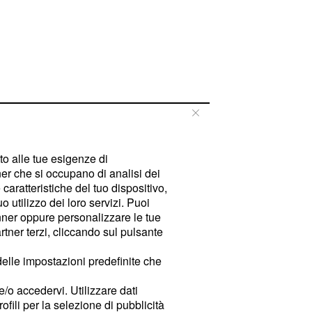
tto alle tue esigenze di
er che si occupano di analisi dei
caratteristiche del tuo dispositivo,
 utilizzo dei loro servizi. Puoi
ner oppure personalizzare le tue
tner terzi, cliccando sul pulsante
delle impostazioni predefinite che
e/o accedervi. Utilizzare dati
rofili per la selezione di pubblicità