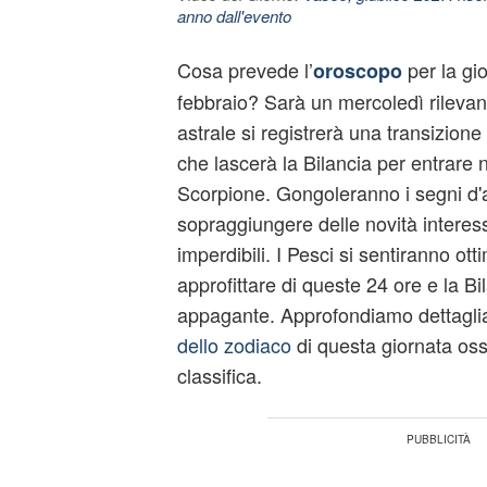
anno dall'evento
Cosa prevede l’
per la gi
oroscopo
febbraio? Sarà un mercoledì rilevant
astrale si registrerà una transizion
che lascerà la Bilancia per entrare n
Scorpione. Gongoleranno i segni d'a
sopraggiungere delle novità interess
imperdibili. I Pesci si sentiranno ot
approfittare di queste 24 ore e la B
appagante. Approfondiamo dettagl
dello zodiaco
di questa giornata os
classifica.