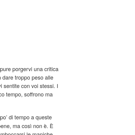
pure porgervi una critica
n dare troppo peso alle
 sentite con voi stessi. I
poco tempo, soffrono ma
po’ di tempo a queste
 bene, ma così non è. È
rimboccarsi le maniche.