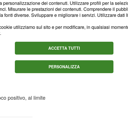
la personalizzazione dei contenuti. Utilizzare profili per la selez
 di ristrutturazione o di
ci. Misurare le prestazioni dei contenuti. Comprendere il pubblic
richi od opportunità da
fonti diverse. Sviluppare e migliorare i servizi. Utilizzare dati l
revole, si consiglia di
ookie utilizziamo sul sito e per modificare, in qualsiasi momento,
adratura in atto tra
.
o antipatici ritardi.
 dicembre arriveranno
ACCETTA TUTTI
chi volesse iniziare un
 siete un segno di Aria
PERSONALIZZA
cuno potrebbe avervi
o amoroso: occhio alle
 positivo, al limite