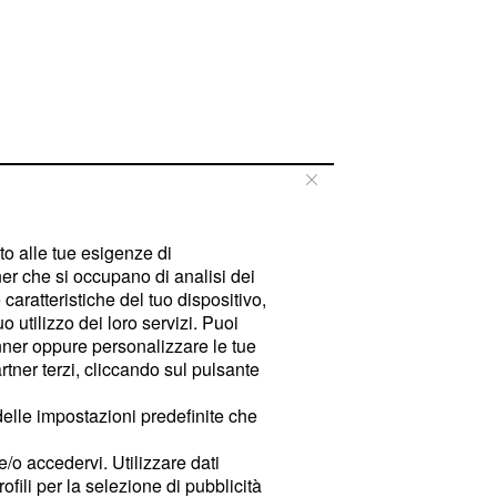
tto alle tue esigenze di
er che si occupano di analisi dei
caratteristiche del tuo dispositivo,
 utilizzo dei loro servizi. Puoi
ner oppure personalizzare le tue
tner terzi, cliccando sul pulsante
delle impostazioni predefinite che
e/o accedervi. Utilizzare dati
rofili per la selezione di pubblicità