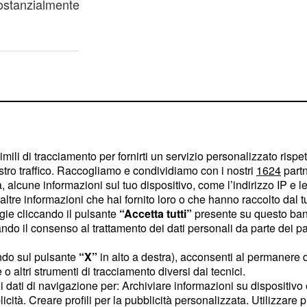
ostanzialmente
imili di tracciamento per fornirti un servizio personalizzato rispe
stro traffico. Raccogliamo e condividiamo con i nostri
1624
partn
 alcune informazioni sul tuo dispositivo, come l’indirizzo IP e le 
ltre informazioni che hai fornito loro o che hanno raccolto dal tuo
ogie cliccando il pulsante
“Accetta tutti”
presente su questo ban
o il consenso al trattamento dei dati personali da parte dei par
ndo sul pulsante
“X”
in alto a destra), acconsenti al permanere 
o altri strumenti di tracciamento diversi dai tecnici.
uoi dati di navigazione per: Archiviare informazioni su dispositivo 
e, specialmente
licità. Creare profili per la pubblicità personalizzata. Utilizzare p