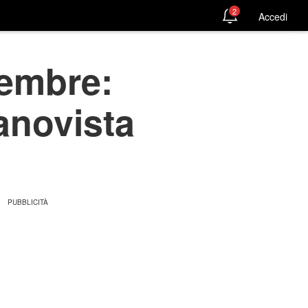
2
Accedi
vembre:
anovista