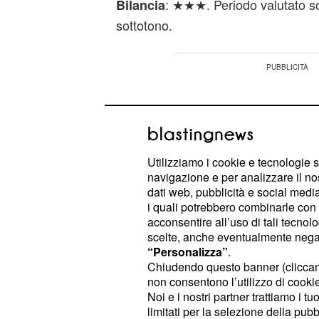
: ★★★. Periodo valutato s
Bilancia
sottotono.
Utilizziamo i cookie e tecnologie s
navigazione e per analizzare il no
dati web, pubblicità e social media,
i quali potrebbero combinarle con a
acconsentire all’uso di tali tecnol
scelte, anche eventualmente negand
“Personalizza”
.
Chiudendo questo banner (clicca
non consentono l’utilizzo di cookie 
Noi e i nostri partner trattiamo i t
Dovete prepararvi ad un periodo ch
limitati per la selezione della pubb