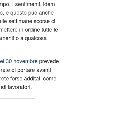
mpo. I sentimenti, idem
o, e questo può anche
dalle settimane scorse ci
mettere in ordine tutte le
amenti o a qualcosa
del 30 novembre
prevede
rete di portare avanti
arete forse additati come
ndi lavoratori.