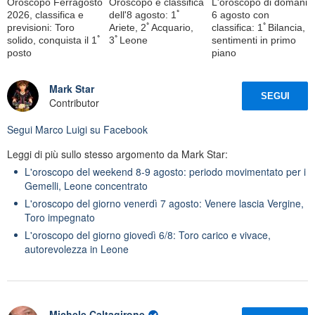
Oroscopo Ferragosto
Oroscopo e classifica
L'oroscopo di domani
2026, classifica e
dell'8 agosto: 1ﾟ
6 agosto con
previsioni: Toro
Ariete, 2ﾟAcquario,
classifica: 1ﾟBilancia,
solido, conquista il 1ﾟ
3ﾟLeone
sentimenti in primo
posto
piano
Mark Star
SEGUI
Contributor
Segui
Marco Luigi
su Facebook
Leggi di più sullo stesso argomento da Mark Star:
L'oroscopo del weekend 8-9 agosto: periodo movimentato per i
Gemelli, Leone concentrato
L'oroscopo del giorno venerdì 7 agosto: Venere lascia Vergine,
Toro impegnato
L'oroscopo del giorno giovedì 6/8: Toro carico e vivace,
autorevolezza in Leone
Michele Caltagirone