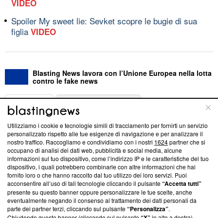
VIDEO
Spoiler My sweet lie: Sevket scopre le bugie di sua
figlia
VIDEO
Blasting News lavora con l’Unione Europea nella lotta
contro le fake news
ABOUT
LINEA EDITORIALE
Utilizziamo i cookie e tecnologie simili di tracciamento per fornirti un servizio
Questa sezione offre informazioni trasparenti su Blasting
personalizzato rispetto alle tue esigenze di navigazione e per analizzare il
nostro traffico. Raccogliamo e condividiamo con i nostri
1624
partner che si
News, sui nostri processi editoriali e su come ci impegniamo a
occupano di analisi dei dati web, pubblicità e social media, alcune
creare news di qualità. Inoltre, afferma la nostra aderenza a
informazioni sul tuo dispositivo, come l’indirizzo IP e le caratteristiche del tuo
‘Trust Project - News with Integrity’
Blasting News non è
dispositivo, i quali potrebbero combinarle con altre informazioni che hai
ancora membro del programma, ma ha richiesto di farne
fornito loro o che hanno raccolto dal tuo utilizzo dei loro servizi. Puoi
parte; Trust Project non ha ancora effettuato una verifica di
acconsentire all’uso di tali tecnologie cliccando il pulsante
“Accetta tutti”
conformità agli standard.
presente su questo banner oppure personalizzare le tue scelte, anche
eventualmente negando il consenso al trattamento dei dati personali da
parte dei partner terzi, cliccando sul pulsante
“Personalizza”
.
Su di noi
Chiudendo questo banner (cliccando sul pulsante
“X”
in alto a destra),