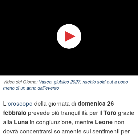
Video del Giorno:
Vasco, giubileo 2027: rischio sold-out a poco
meno di un anno dall'evento
L'
oroscopo
della giornata di
domenica 26
prevede più tranquillità per il
grazie
febbraio
Toro
alla
in congiunzione, mentre
non
Luna
Leone
dovrà concentrarsi solamente sui sentimenti per