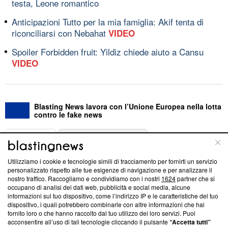
testa, Leone romantico
Anticipazioni Tutto per la mia famiglia: Akif tenta di
riconciliarsi con Nebahat
VIDEO
Spoiler Forbidden fruit: Yildiz chiede aiuto a Cansu
VIDEO
Blasting News lavora con l’Unione Europea nella lotta
contro le fake news
ABOUT
LINEA EDITORIALE
Utilizziamo i cookie e tecnologie simili di tracciamento per fornirti un servizio
Questa sezione offre informazioni trasparenti su Blasting
personalizzato rispetto alle tue esigenze di navigazione e per analizzare il
nostro traffico. Raccogliamo e condividiamo con i nostri
1624
partner che si
News, sui nostri processi editoriali e su come ci impegniamo a
occupano di analisi dei dati web, pubblicità e social media, alcune
creare news di qualità. Inoltre, afferma la nostra aderenza a
informazioni sul tuo dispositivo, come l’indirizzo IP e le caratteristiche del tuo
‘Trust Project - News with Integrity’
Blasting News non è
dispositivo, i quali potrebbero combinarle con altre informazioni che hai
ancora membro del programma, ma ha richiesto di farne
fornito loro o che hanno raccolto dal tuo utilizzo dei loro servizi. Puoi
parte; Trust Project non ha ancora effettuato una verifica di
acconsentire all’uso di tali tecnologie cliccando il pulsante
“Accetta tutti”