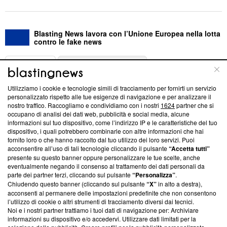
Blasting News lavora con l’Unione Europea nella lotta
contro le fake news
ABOUT
LINEA EDITORIALE
Utilizziamo i cookie e tecnologie simili di tracciamento per fornirti un servizio
Questa sezione offre informazioni trasparenti su Blasting
personalizzato rispetto alle tue esigenze di navigazione e per analizzare il
nostro traffico. Raccogliamo e condividiamo con i nostri
1624
partner che si
News, sui nostri processi editoriali e su come ci impegniamo a
occupano di analisi dei dati web, pubblicità e social media, alcune
creare news di qualità. Inoltre, afferma la nostra aderenza a
informazioni sul tuo dispositivo, come l’indirizzo IP e le caratteristiche del tuo
‘Trust Project - News with Integrity’
Blasting News non è
dispositivo, i quali potrebbero combinarle con altre informazioni che hai
ancora membro del programma, ma ha richiesto di farne
fornito loro o che hanno raccolto dal tuo utilizzo dei loro servizi. Puoi
parte; Trust Project non ha ancora effettuato una verifica di
acconsentire all’uso di tali tecnologie cliccando il pulsante
“Accetta tutti”
conformità agli standard.
presente su questo banner oppure personalizzare le tue scelte, anche
eventualmente negando il consenso al trattamento dei dati personali da
parte dei partner terzi, cliccando sul pulsante
“Personalizza”
.
Su di noi
Chiudendo questo banner (cliccando sul pulsante
“X”
in alto a destra),
acconsenti al permanere delle impostazioni predefinite che non consentono
Team editoriale
l’utilizzo di cookie o altri strumenti di tracciamento diversi dai tecnici.
Noi e i nostri partner trattiamo i tuoi dati di navigazione per: Archiviare
Corporate
informazioni su dispositivo e/o accedervi. Utilizzare dati limitati per la