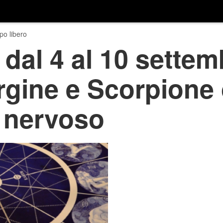
o libero
dal 4 al 10 settem
rgine e Scorpione 
 nervoso