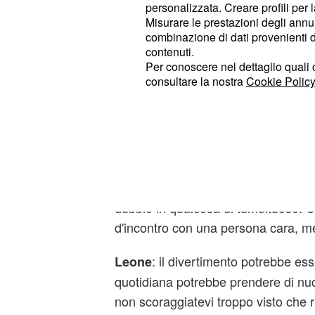
personalizzata. Creare profili per 
È una magra consolazione, magari ap
Misurare le prestazioni degli annun
combinazione di dati provenienti da 
weekend per riposare.
contenuti.
Per conoscere nel dettaglio quali c
: i vostri miglioramenti sono 
Gemelli
consultare la nostra
Cookie Policy
tutti, soprattutto la passione ardirà 
saranno sicuramente fortunate quel
riusciranno ad avere a che fare con 
: cercate di essere meno pe
Cancro
oppure la vostra settimana si tramu
dubbio in qualcosa di tumultuoso. 
d'incontro con una persona cara, met
: il divertimento potrebbe esse
Leone
quotidiana potrebbe prendere di nu
non scoraggiatevi troppo visto che r