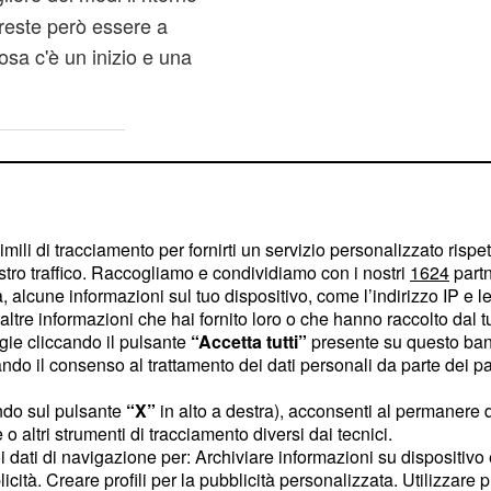
ovreste però essere a
osa c'è un inizio e una
imili di tracciamento per fornirti un servizio personalizzato rispe
stro traffico. Raccogliamo e condividiamo con i nostri
1624
partn
 alcune informazioni sul tuo dispositivo, come l’indirizzo IP e le 
ltre informazioni che hai fornito loro o che hanno raccolto dal tuo
ogie cliccando il pulsante
“Accetta tutti”
presente su questo ban
o il consenso al trattamento dei dati personali da parte dei par
ndo sul pulsante
“X”
in alto a destra), acconsenti al permanere 
o altri strumenti di tracciamento diversi dai tecnici.
uoi dati di navigazione per: Archiviare informazioni su dispositivo 
licità. Creare profili per la pubblicità personalizzata. Utilizzare p