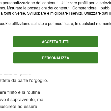
la personalizzazione dei contenuti. Utilizzare profili per la selez
profittate un po' del
ci. Misurare le prestazioni dei contenuti. Comprendere il pubblic
fonti diverse. Sviluppare e migliorare i servizi. Utilizzare dati l
ookie utilizziamo sul sito e per modificare, in qualsiasi momento,
netti e sotto gli occhi di
.
nel vostro corpo e
le persone che
ACCETTA TUTTI
voi.
PERSONALIZZA
rmalosi e polemici
terà senza ombra di
Cercate un punto
tete da parte l'orgoglio.
re finito e la routine
ovo il sopravvento, ma
iuscirete ad essere