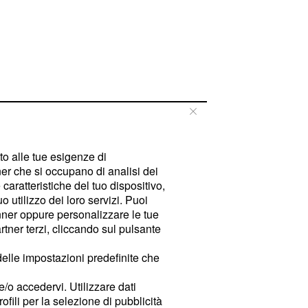
tto alle tue esigenze di
er che si occupano di analisi dei
caratteristiche del tuo dispositivo,
 utilizzo dei loro servizi. Puoi
ner oppure personalizzare le tue
tner terzi, cliccando sul pulsante
delle impostazioni predefinite che
e/o accedervi. Utilizzare dati
rofili per la selezione di pubblicità