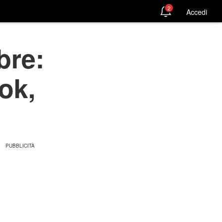
2
Accedi
bre:
ok,