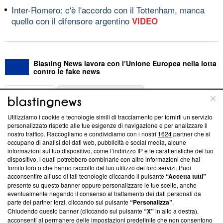
Inter-Romero: c'è l'accordo con il Tottenham, manca
quello con il difensore argentino
VIDEO
Blasting News lavora con l’Unione Europea nella lotta
contro le fake news
ABOUT
LINEA EDITORIALE
Utilizziamo i cookie e tecnologie simili di tracciamento per fornirti un servizio
Questa sezione offre informazioni trasparenti su Blasting
personalizzato rispetto alle tue esigenze di navigazione e per analizzare il
nostro traffico. Raccogliamo e condividiamo con i nostri
1624
partner che si
News, sui nostri processi editoriali e su come ci impegniamo a
occupano di analisi dei dati web, pubblicità e social media, alcune
creare news di qualità. Inoltre, afferma la nostra aderenza a
informazioni sul tuo dispositivo, come l’indirizzo IP e le caratteristiche del tuo
‘Trust Project - News with Integrity’
Blasting News non è
dispositivo, i quali potrebbero combinarle con altre informazioni che hai
ancora membro del programma, ma ha richiesto di farne
fornito loro o che hanno raccolto dal tuo utilizzo dei loro servizi. Puoi
parte; Trust Project non ha ancora effettuato una verifica di
acconsentire all’uso di tali tecnologie cliccando il pulsante
“Accetta tutti”
conformità agli standard.
presente su questo banner oppure personalizzare le tue scelte, anche
eventualmente negando il consenso al trattamento dei dati personali da
parte dei partner terzi, cliccando sul pulsante
“Personalizza”
.
Su di noi
Chiudendo questo banner (cliccando sul pulsante
“X”
in alto a destra),
acconsenti al permanere delle impostazioni predefinite che non consentono
Team editoriale