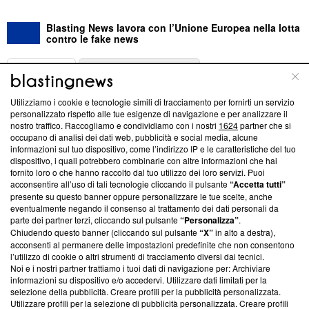
Blasting News lavora con l’Unione Europea nella lotta
contro le fake news
ABOUT
LINEA EDITORIALE
Utilizziamo i cookie e tecnologie simili di tracciamento per fornirti un servizio
Questa sezione offre informazioni trasparenti su Blasting
personalizzato rispetto alle tue esigenze di navigazione e per analizzare il
nostro traffico. Raccogliamo e condividiamo con i nostri
1624
partner che si
News, sui nostri processi editoriali e su come ci impegniamo a
occupano di analisi dei dati web, pubblicità e social media, alcune
creare news di qualità. Inoltre, afferma la nostra aderenza a
informazioni sul tuo dispositivo, come l’indirizzo IP e le caratteristiche del tuo
‘Trust Project - News with Integrity’
Blasting News non è
dispositivo, i quali potrebbero combinarle con altre informazioni che hai
ancora membro del programma, ma ha richiesto di farne
fornito loro o che hanno raccolto dal tuo utilizzo dei loro servizi. Puoi
parte; Trust Project non ha ancora effettuato una verifica di
acconsentire all’uso di tali tecnologie cliccando il pulsante
“Accetta tutti”
conformità agli standard.
presente su questo banner oppure personalizzare le tue scelte, anche
eventualmente negando il consenso al trattamento dei dati personali da
parte dei partner terzi, cliccando sul pulsante
“Personalizza”
.
Su di noi
Chiudendo questo banner (cliccando sul pulsante
“X”
in alto a destra),
acconsenti al permanere delle impostazioni predefinite che non consentono
Team editoriale
l’utilizzo di cookie o altri strumenti di tracciamento diversi dai tecnici.
Noi e i nostri partner trattiamo i tuoi dati di navigazione per: Archiviare
Corporate
informazioni su dispositivo e/o accedervi. Utilizzare dati limitati per la
selezione della pubblicità. Creare profili per la pubblicità personalizzata.
Redazione
Utilizzare profili per la selezione di pubblicità personalizzata. Creare profili