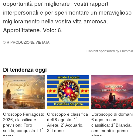
opportunità per migliorare i vostri rapporti
interpersonali e per sperimentare un meraviglioso
miglioramento nella vostra vita amorosa.
Approfittatene. Voto: 6.
© RIPRODUZIONE VIETATA
Content sponsored by Outbrain
Di tendenza oggi
Oroscopo Ferragosto
Oroscopo e classifica
L'oroscopo di domani
2026, classifica e
dell'8 agosto: 1ﾟ
6 agosto con
previsioni: Toro
Ariete, 2ﾟAcquario,
classifica: 1ﾟBilancia,
solido, conquista il 1ﾟ
3ﾟLeone
sentimenti in primo
posto
piano