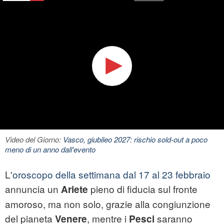
Video del Giorno:
Vasco, giubileo 2027: rischio sold-out a poco
meno di un anno dall'evento
L'
oroscopo della settimana dal 17 al 23 febbraio
annuncia un
pieno di fiducia sul fronte
Ariete
amoroso, ma non solo, grazie alla congiunzione
del pianeta
, mentre i
saranno
Venere
Pesci