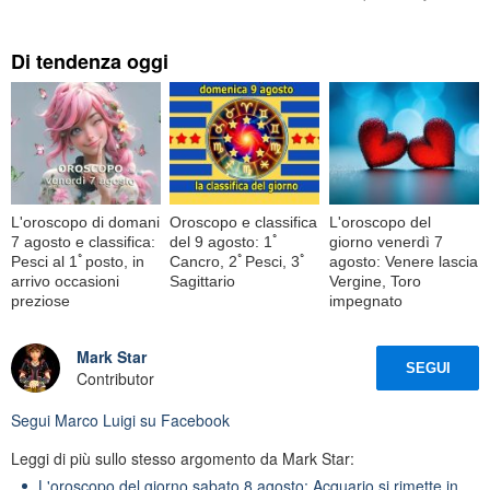
Di tendenza oggi
L'oroscopo di domani
Oroscopo e classifica
L'oroscopo del
7 agosto e classifica:
del 9 agosto: 1ﾟ
giorno venerdì 7
Pesci al 1ﾟposto, in
Cancro, 2ﾟPesci, 3ﾟ
agosto: Venere lascia
arrivo occasioni
Sagittario
Vergine, Toro
preziose
impegnato
Mark Star
SEGUI
Contributor
Segui
Marco Luigi
su Facebook
Leggi di più sullo stesso argomento da Mark Star:
L'oroscopo del giorno sabato 8 agosto: Acquario si rimette in