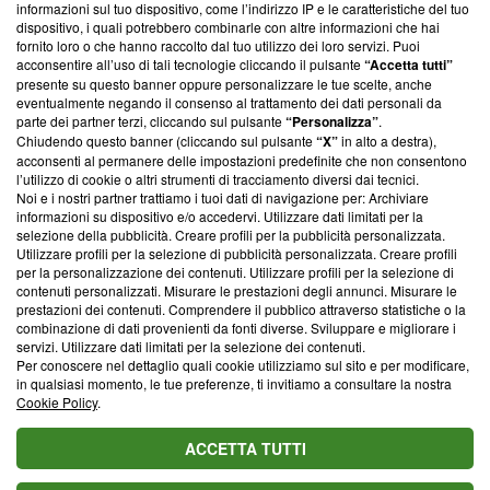
informazioni sul tuo dispositivo, come l’indirizzo IP e le caratteristiche del tuo
‘Trust Project - News with Integrity’
Blasting News non è
dispositivo, i quali potrebbero combinarle con altre informazioni che hai
ancora membro del programma, ma ha richiesto di farne
fornito loro o che hanno raccolto dal tuo utilizzo dei loro servizi. Puoi
parte; Trust Project non ha ancora effettuato una verifica di
acconsentire all’uso di tali tecnologie cliccando il pulsante
“Accetta tutti”
conformità agli standard.
presente su questo banner oppure personalizzare le tue scelte, anche
eventualmente negando il consenso al trattamento dei dati personali da
parte dei partner terzi, cliccando sul pulsante
“Personalizza”
.
Su di noi
Chiudendo questo banner (cliccando sul pulsante
“X”
in alto a destra),
acconsenti al permanere delle impostazioni predefinite che non consentono
Team editoriale
l’utilizzo di cookie o altri strumenti di tracciamento diversi dai tecnici.
Noi e i nostri partner trattiamo i tuoi dati di navigazione per: Archiviare
Corporate
informazioni su dispositivo e/o accedervi. Utilizzare dati limitati per la
selezione della pubblicità. Creare profili per la pubblicità personalizzata.
Redazione
Utilizzare profili per la selezione di pubblicità personalizzata. Creare profili
per la personalizzazione dei contenuti. Utilizzare profili per la selezione di
Informativa Privacy
contenuti personalizzati. Misurare le prestazioni degli annunci. Misurare le
prestazioni dei contenuti. Comprendere il pubblico attraverso statistiche o la
Cookie Policy
combinazione di dati provenienti da fonti diverse. Sviluppare e migliorare i
servizi. Utilizzare dati limitati per la selezione dei contenuti.
Blasting SA, IDI CHE-247.845.224, Via Carlo Frasca, 3 - 6900
Per conoscere nel dettaglio quali cookie utilizziamo sul sito e per modificare,
Lugano (Svizzera) Tel:
+39 0690258937
in qualsiasi momento, le tue preferenze, ti invitiamo a consultare la nostra
Cookie Policy
.
© 2026 Blasting News
ACCETTA TUTTI