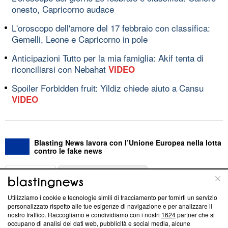
onesto, Capricorno audace
L'oroscopo dell'amore del 17 febbraio con classifica:
Gemelli, Leone e Capricorno in pole
Anticipazioni Tutto per la mia famiglia: Akif tenta di
riconciliarsi con Nebahat
VIDEO
Spoiler Forbidden fruit: Yildiz chiede aiuto a Cansu
VIDEO
Blasting News lavora con l’Unione Europea nella lotta
contro le fake news
ABOUT
LINEA EDITORIALE
Utilizziamo i cookie e tecnologie simili di tracciamento per fornirti un servizio
Questa sezione offre informazioni trasparenti su Blasting
personalizzato rispetto alle tue esigenze di navigazione e per analizzare il
nostro traffico. Raccogliamo e condividiamo con i nostri
1624
partner che si
News, sui nostri processi editoriali e su come ci impegniamo a
occupano di analisi dei dati web, pubblicità e social media, alcune
creare news di qualità. Inoltre, afferma la nostra aderenza a