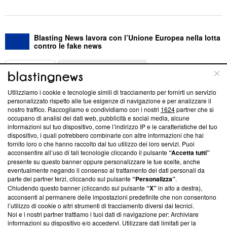
Blasting News lavora con l’Unione Europea nella lotta
contro le fake news
ABOUT
LINEA EDITORIALE
Utilizziamo i cookie e tecnologie simili di tracciamento per fornirti un servizio
Questa sezione offre informazioni trasparenti su Blasting
personalizzato rispetto alle tue esigenze di navigazione e per analizzare il
nostro traffico. Raccogliamo e condividiamo con i nostri
1624
partner che si
News, sui nostri processi editoriali e su come ci impegniamo a
occupano di analisi dei dati web, pubblicità e social media, alcune
creare news di qualità. Inoltre, afferma la nostra aderenza a
informazioni sul tuo dispositivo, come l’indirizzo IP e le caratteristiche del tuo
‘Trust Project - News with Integrity’
Blasting News non è
dispositivo, i quali potrebbero combinarle con altre informazioni che hai
ancora membro del programma, ma ha richiesto di farne
fornito loro o che hanno raccolto dal tuo utilizzo dei loro servizi. Puoi
parte; Trust Project non ha ancora effettuato una verifica di
acconsentire all’uso di tali tecnologie cliccando il pulsante
“Accetta tutti”
conformità agli standard.
presente su questo banner oppure personalizzare le tue scelte, anche
eventualmente negando il consenso al trattamento dei dati personali da
parte dei partner terzi, cliccando sul pulsante
“Personalizza”
.
Su di noi
Chiudendo questo banner (cliccando sul pulsante
“X”
in alto a destra),
acconsenti al permanere delle impostazioni predefinite che non consentono
Team editoriale
l’utilizzo di cookie o altri strumenti di tracciamento diversi dai tecnici.
Noi e i nostri partner trattiamo i tuoi dati di navigazione per: Archiviare
Corporate
informazioni su dispositivo e/o accedervi. Utilizzare dati limitati per la