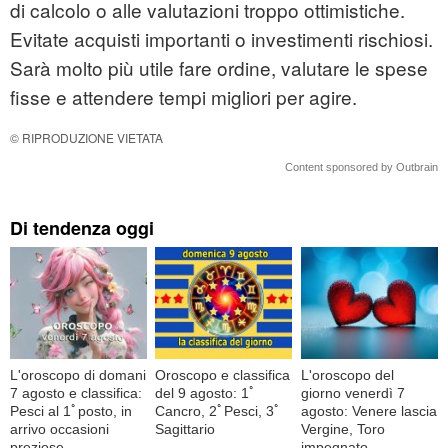
di calcolo o alle valutazioni troppo ottimistiche.
Evitate acquisti importanti o investimenti rischiosi.
Sarà molto più utile fare ordine, valutare le spese
fisse e attendere tempi migliori per agire.
© RIPRODUZIONE VIETATA
Content sponsored by Outbrain
Di tendenza oggi
L'oroscopo di domani
Oroscopo e classifica
L'oroscopo del
7 agosto e classifica:
del 9 agosto: 1ﾟ
giorno venerdì 7
Pesci al 1ﾟposto, in
Cancro, 2ﾟPesci, 3ﾟ
agosto: Venere lascia
arrivo occasioni
Sagittario
Vergine, Toro
preziose
impegnato