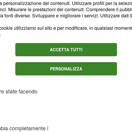
la personalizzazione dei contenuti. Utilizzare profili per la selez
 diretto con una vostra
ci. Misurare le prestazioni dei contenuti. Comprendere il pubblic
rende una piega utile.
fonti diverse. Sviluppare e migliorare i servizi. Utilizzare dati l
ookie utilizziamo sul sito e per modificare, in qualsiasi momento,
.
 momento conviviale,
o. Qualcuno tira fuori un
ACCETTA TUTTI
cquisti – e da una
portunità reale.
PERSONALIZZA
i un contatto o di
nza saperlo. Tutto nasce
re state facendo
bia completamente i