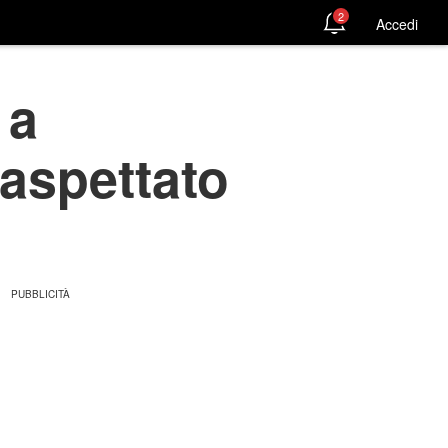
2
Accedi
 a
naspettato