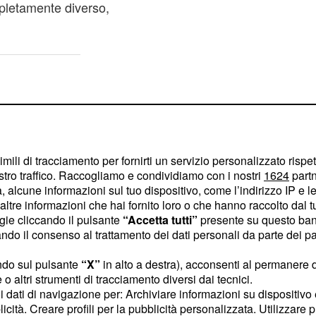
pletamente diverso,
imili di tracciamento per fornirti un servizio personalizzato rispe
stro traffico. Raccogliamo e condividiamo con i nostri
1624
partn
 alcune informazioni sul tuo dispositivo, come l’indirizzo IP e le 
ltre informazioni che hai fornito loro o che hanno raccolto dal tuo
ogie cliccando il pulsante
“Accetta tutti”
presente su questo ban
o il consenso al trattamento dei dati personali da parte dei par
ndo sul pulsante
“X”
in alto a destra), acconsenti al permanere 
o altri strumenti di tracciamento diversi dai tecnici.
uoi dati di navigazione per: Archiviare informazioni su dispositivo 
ntrate qualcuno che
licità. Creare profili per la pubblicità personalizzata. Utilizzare p