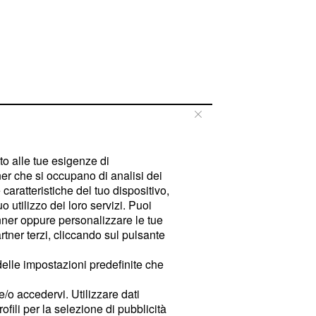
tto alle tue esigenze di
er che si occupano di analisi dei
caratteristiche del tuo dispositivo,
 utilizzo dei loro servizi. Puoi
ner oppure personalizzare le tue
tner terzi, cliccando sul pulsante
delle impostazioni predefinite che
e/o accedervi. Utilizzare dati
rofili per la selezione di pubblicità