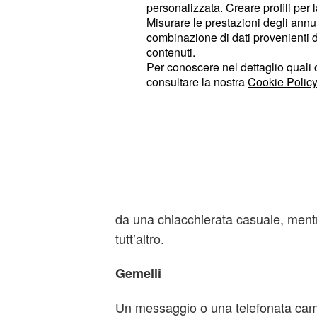
personalizzata. Creare profili per 
conoscete o che ha un collegamento
Misurare le prestazioni degli annun
situazione concreta, e la giornata p
combinazione di dati provenienti da 
contenuti.
Toro
Per conoscere nel dettaglio quali c
consultare la nostra
Cookie Policy
Il colpo di scena arriva durante un
come un picnic o un pranzo all’apert
argomento pratico – lavoro, soldi, a
conversazione leggera emerge un’op
Potrebbe trattarsi di una proposta, d
un’informazione che aspettavate se
da una chiacchierata casuale, ment
tutt’altro.
Gemelli
Un messaggio o una telefonata cam