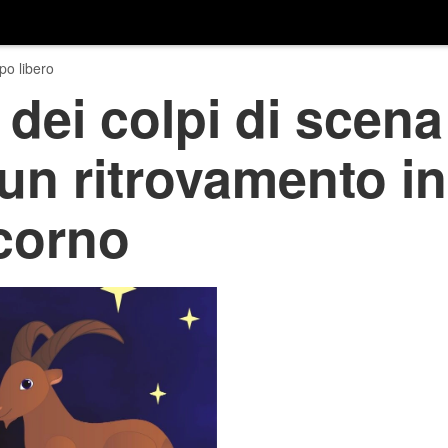
o libero
dei colpi di scena
un ritrovamento i
icorno