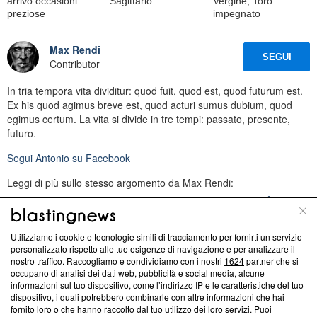
arrivo occasioni
Sagittario
Vergine, Toro
preziose
impegnato
Max Rendi
SEGUI
Contributor
In tria tempora vita dividitur: quod fuit, quod est, quod futurum est.
Ex his quod agimus breve est, quod acturi sumus dubium, quod
egimus certum. La vita si divide in tre tempi: passato, presente,
futuro.
Segui
Antonio
su Facebook
Leggi di più sullo stesso argomento da Max Rendi:
L'oroscopo di domani 9 agosto e classifica: Leone al 1ﾟposto,
malintesi per la Vergine
L'oroscopo di domani 8 agosto 2026 con classifica: 1ﾟToro,
Utilizziamo i cookie e tecnologie simili di tracciamento per fornirti un servizio
finalmente riconquista la vetta
personalizzato rispetto alle tue esigenze di navigazione e per analizzare il
nostro traffico. Raccogliamo e condividiamo con i nostri
1624
partner che si
L'oroscopo di domani 7 agosto e classifica: Pesci al 1ﾟposto, in
occupano di analisi dei dati web, pubblicità e social media, alcune
arrivo occasioni preziose
informazioni sul tuo dispositivo, come l’indirizzo IP e le caratteristiche del tuo
dispositivo, i quali potrebbero combinarle con altre informazioni che hai
fornito loro o che hanno raccolto dal tuo utilizzo dei loro servizi. Puoi