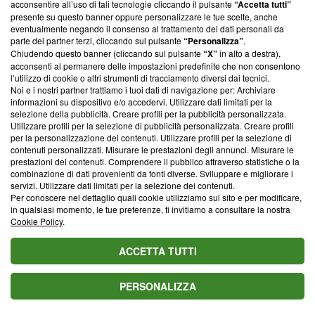
acconsentire all’uso di tali tecnologie cliccando il pulsante
“Accetta tutti”
presente su questo banner oppure personalizzare le tue scelte, anche
Michele Caltagirone
eventualmente negando il consenso al trattamento dei dati personali da
SEGUI
Video Maker
parte dei partner terzi, cliccando sul pulsante
“Personalizza”
.
Chiudendo questo banner (cliccando sul pulsante
“X”
in alto a destra),
acconsenti al permanere delle impostazioni predefinite che non consentono
l’utilizzo di cookie o altri strumenti di tracciamento diversi dai tecnici.
Noi e i nostri partner trattiamo i tuoi dati di navigazione per: Archiviare
informazioni su dispositivo e/o accedervi. Utilizzare dati limitati per la
Suggerisci una correzione
selezione della pubblicità. Creare profili per la pubblicità personalizzata.
Utilizzare profili per la selezione di pubblicità personalizzata. Creare profili
Valuta il titolo di questo articolo
per la personalizzazione dei contenuti. Utilizzare profili per la selezione di
contenuti personalizzati. Misurare le prestazioni degli annunci. Misurare le
prestazioni dei contenuti. Comprendere il pubblico attraverso statistiche o la
combinazione di dati provenienti da fonti diverse. Sviluppare e migliorare i
servizi. Utilizzare dati limitati per la selezione dei contenuti.
Blasting News consiglia
Per conoscere nel dettaglio quali cookie utilizziamo sul sito e per modificare,
in qualsiasi momento, le tue preferenze, ti invitiamo a consultare la nostra
L'oroscopo di domani 7 agosto e classifica: Pesci al 1ﾟ
Cookie Policy
.
posto, in arrivo occasioni preziose
ACCETTA TUTTI
Oroscopo e classifica del 9 agosto: 1ﾟCancro, 2ﾟPesci,
3ﾟSagittario
PERSONALIZZA
L'oroscopo del giorno venerdì 7 agosto: Venere lascia