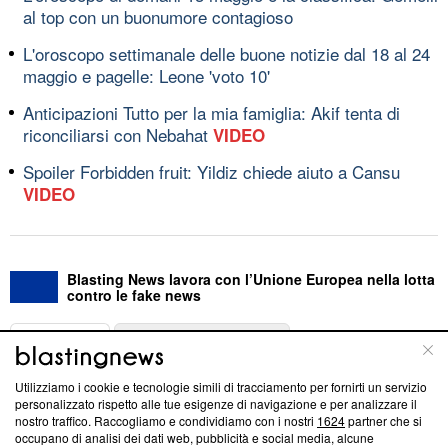
al top con un buonumore contagioso
L'oroscopo settimanale delle buone notizie dal 18 al 24
maggio e pagelle: Leone 'voto 10'
Anticipazioni Tutto per la mia famiglia: Akif tenta di
riconciliarsi con Nebahat
VIDEO
Spoiler Forbidden fruit: Yildiz chiede aiuto a Cansu
VIDEO
Blasting News lavora con l’Unione Europea nella lotta
contro le fake news
ABOUT
LINEA EDITORIALE
Utilizziamo i cookie e tecnologie simili di tracciamento per fornirti un servizio
Questa sezione offre informazioni trasparenti su Blasting
personalizzato rispetto alle tue esigenze di navigazione e per analizzare il
nostro traffico. Raccogliamo e condividiamo con i nostri
1624
partner che si
News, sui nostri processi editoriali e su come ci impegniamo a
occupano di analisi dei dati web, pubblicità e social media, alcune
creare news di qualità. Inoltre, afferma la nostra aderenza a