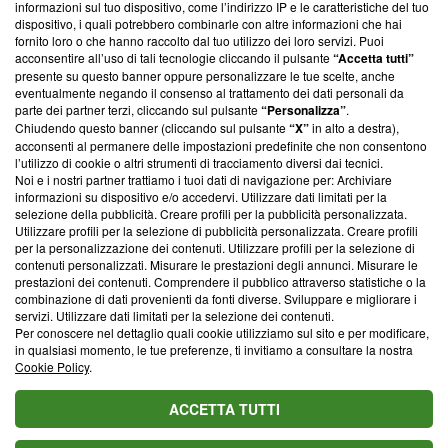
informazioni sul tuo dispositivo, come l’indirizzo IP e le caratteristiche del tuo
‘Trust Project - News with Integrity’
Blasting News non è
dispositivo, i quali potrebbero combinarle con altre informazioni che hai
ancora membro del programma, ma ha richiesto di farne
fornito loro o che hanno raccolto dal tuo utilizzo dei loro servizi. Puoi
parte; Trust Project non ha ancora effettuato una verifica di
acconsentire all’uso di tali tecnologie cliccando il pulsante
“Accetta tutti”
conformità agli standard.
presente su questo banner oppure personalizzare le tue scelte, anche
eventualmente negando il consenso al trattamento dei dati personali da
parte dei partner terzi, cliccando sul pulsante
“Personalizza”
.
Su di noi
Chiudendo questo banner (cliccando sul pulsante
“X”
in alto a destra),
acconsenti al permanere delle impostazioni predefinite che non consentono
Team editoriale
l’utilizzo di cookie o altri strumenti di tracciamento diversi dai tecnici.
Noi e i nostri partner trattiamo i tuoi dati di navigazione per: Archiviare
Corporate
informazioni su dispositivo e/o accedervi. Utilizzare dati limitati per la
selezione della pubblicità. Creare profili per la pubblicità personalizzata.
Redazione
Utilizzare profili per la selezione di pubblicità personalizzata. Creare profili
per la personalizzazione dei contenuti. Utilizzare profili per la selezione di
Informativa Privacy
contenuti personalizzati. Misurare le prestazioni degli annunci. Misurare le
prestazioni dei contenuti. Comprendere il pubblico attraverso statistiche o la
Cookie Policy
combinazione di dati provenienti da fonti diverse. Sviluppare e migliorare i
servizi. Utilizzare dati limitati per la selezione dei contenuti.
Blasting SA, IDI CHE-247.845.224, Via Carlo Frasca, 3 - 6900
Per conoscere nel dettaglio quali cookie utilizziamo sul sito e per modificare,
Lugano (Svizzera) Tel:
+39 0690258937
in qualsiasi momento, le tue preferenze, ti invitiamo a consultare la nostra
Cookie Policy
.
© 2026 Blasting News
ACCETTA TUTTI