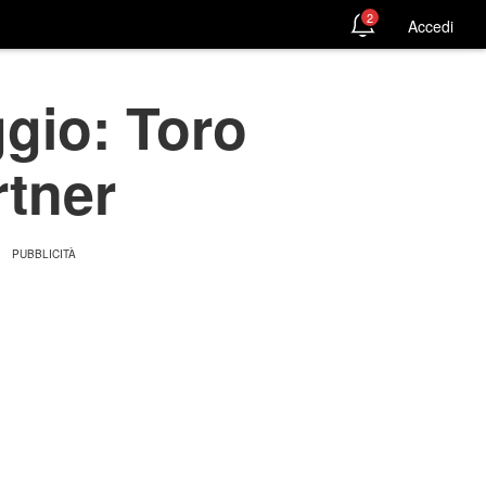
2
Accedi
gio: Toro
rtner