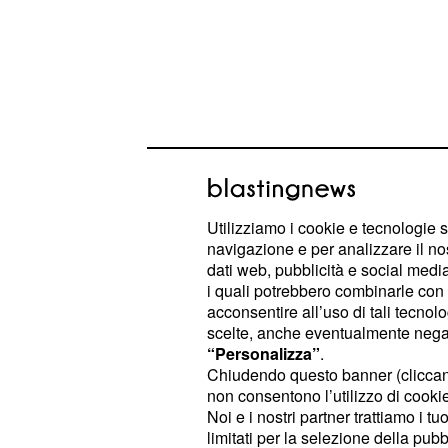
Utilizziamo i cookie e tecnologie s
navigazione e per analizzare il no
dati web, pubblicità e social media,
i quali potrebbero combinarle con a
Delle conferme sono in arrivo dalla 
acconsentire all’uso di tali tecnol
scelte, anche eventualmente negand
: sulla relazione amorosa s
Gemelli
“Personalizza”
.
Chiudendo questo banner (clicca
La giornata può essere affrontata in
non consentono l’utilizzo di cookie 
Sull'ambito lavorativo si possono ott
Noi e i nostri partner trattiamo i t
limitati per la selezione della pubb