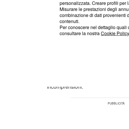
: i cuori solitari sono abbast
Cancro
personalizzata. Creare profili per 
Misurare le prestazioni degli annun
della famiglia. Alcuni dettagli vanno
combinazione di dati provenienti da 
calma. Una questione di lavoro ha b
contenuti.
attenzione.
Per conoscere nel dettaglio quali c
consultare la nostra
Cookie Policy
: può aumentare improvvisam
Leone
amore. In questo momento, la mente
prospettiva inattesa può arrivare da
: in amore, alcune verità si
Vergine
coraggio. Nei confronti del partner s
incomprensioni.