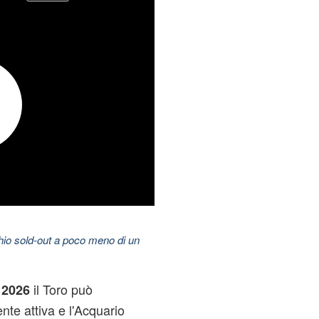
hio sold-out a poco meno di un
il Toro può
 2026
ente attiva e l'Acquario