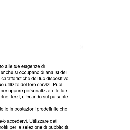
tto alle tue esigenze di
er che si occupano di analisi dei
caratteristiche del tuo dispositivo,
 utilizzo dei loro servizi. Puoi
ner oppure personalizzare le tue
tner terzi, cliccando sul pulsante
delle impostazioni predefinite che
e/o accedervi. Utilizzare dati
rofili per la selezione di pubblicità