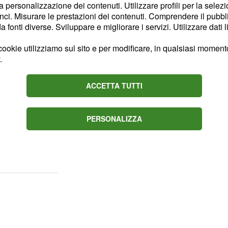
anza rigidi nei confronti
la personalizzazione dei contenuti. Utilizzare profili per la selez
ci. Misurare le prestazioni dei contenuti. Comprendere il pubblic
 controllati con estrema
fonti diverse. Sviluppare e migliorare i servizi. Utilizzare dati l
isogno di tanta
ookie utilizziamo sul sito e per modificare, in qualsiasi momento,
.
ente la leggerezza in
 è molto attiva. Una
ACCETTA TUTTI
ll'ambito professionale.
PERSONALIZZA
 devono affrontare con
ono probabili delle