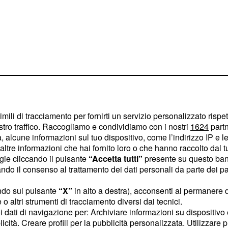
imili di tracciamento per fornirti un servizio personalizzato rispe
stro traffico. Raccogliamo e condividiamo con i nostri
1624
partn
 alcune informazioni sul tuo dispositivo, come l’indirizzo IP e le 
ltre informazioni che hai fornito loro o che hanno raccolto dal tuo
sfera professionale.
ogie cliccando il pulsante
“Accetta tutti”
presente su questo ban
o il consenso al trattamento dei dati personali da parte dei par
erve molto più ascolto.
ndo sul pulsante
“X”
in alto a destra), acconsenti al permanere 
 modo tranquillo.
o altri strumenti di tracciamento diversi dai tecnici.
enere dei buoni risultati.
uoi dati di navigazione per: Archiviare informazioni su dispositivo 
licità. Creare profili per la pubblicità personalizzata. Utilizzare p