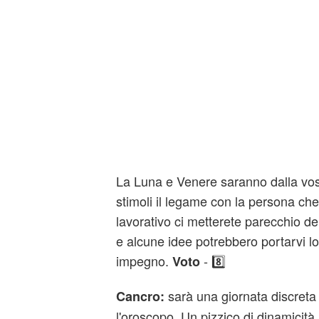
La Luna e Venere saranno dalla vos
stimoli il legame con la persona ch
lavorativo ci metterete parecchio del
e alcune idee potrebbero portarvi l
impegno.
- 8️⃣
Voto
sarà una giornata discret
Cancro:
l'oroscopo. Un pizzico di dinamicità