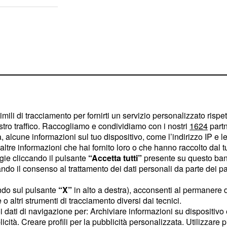
imili di tracciamento per fornirti un servizio personalizzato rispe
stro traffico. Raccogliamo e condividiamo con i nostri
1624
partn
 alcune informazioni sul tuo dispositivo, come l’indirizzo IP e le 
ltre informazioni che hai fornito loro o che hanno raccolto dal tuo
ogie cliccando il pulsante
“Accetta tutti”
presente su questo ban
o il consenso al trattamento dei dati personali da parte dei par
o di costruire un rapporto
ndo sul pulsante
“X”
in alto a destra), acconsenti al permanere 
o altri strumenti di tracciamento diversi dai tecnici.
che amate. In ambito
uoi dati di navigazione per: Archiviare informazioni su dispositivo 
randi energie, ma per la
licità. Creare profili per la pubblicità personalizzata. Utilizzare p