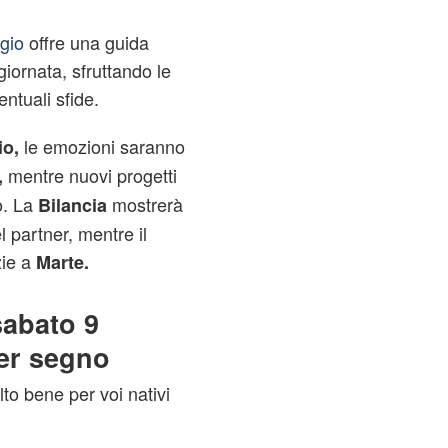
gio
offre una guida
giornata, sfruttando le
ntuali sfide.
le emozioni saranno
io,
mentre nuovi progetti
,
o. La
mostrerà
Bilancia
l partner, mentre il
zie a
Marte.
sabato 9
er segno
o bene per voi nativi