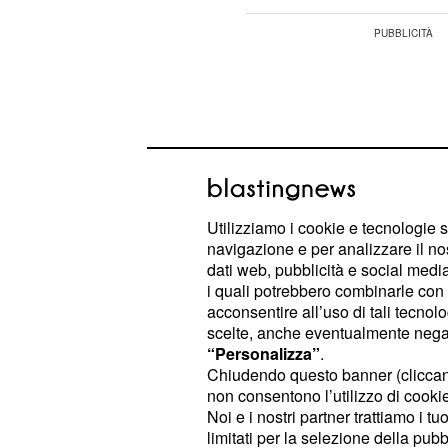
Utilizziamo i cookie e tecnologie s
navigazione e per analizzare il no
dati web, pubblicità e social media,
i quali potrebbero combinarle con a
acconsentire all’uso di tali tecnol
scelte, anche eventualmente negand
“Personalizza”
.
Con le giuste parole, sarete in grad
Chiudendo questo banner (clicca
non consentono l’utilizzo di cookie 
sincero e affiatato con la persona 
Noi e i nostri partner trattiamo i t
professionale Marte infonde in voi g
limitati per la selezione della pubb