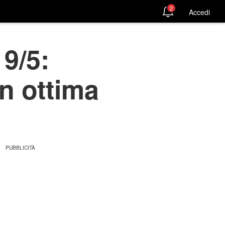
2
Accedi
9/5:
in ottima