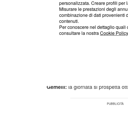
riuscita di un progetto, dovrete anch
personalizzata. Creare profili per 
Misurare le prestazioni degli annun
tempo per riflettere e applicare le id
combinazione di dati provenienti da 
contenuti.
questo sabato di maggio vedrà
Toro:
Per conoscere nel dettaglio quali c
dalla vostra parte secondo l'
orosco
consultare la nostra
Cookie Policy
arriveranno nuove idee e nuovi prog
l'ora di affrontare. In amore la Lun
rappresentare un ostacolo per la vo
ci sarà sempre una perfetta intesa,
problema, cercherete di risolverlo.
la giornata si prospetta o
Gemelli: