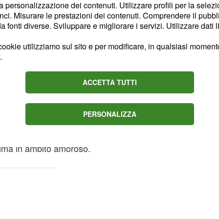
e prendervi il giusto
la personalizzazione dei contenuti. Utilizzare profili per la selez
ci. Misurare le prestazioni dei contenuti. Comprendere il pubblic
ee migliori.
- 8️⃣
Voto
fonti diverse. Sviluppare e migliorare i servizi. Utilizzare dati l
 il pianeta Mercurio
ookie utilizziamo sul sito e per modificare, in qualsiasi momento,
po
. Nel lavoro
.
etti, che non vedrete
a in quadratura potrebbe
ACCETTA TUTTI
stra storia d'amore. Non
 ma quando ci sarà un
PERSONALIZZA
- 7️⃣
Voto
ttima in ambito amoroso.