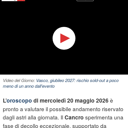
Video del Giorno:
Vasco, giubileo 2027: rischio sold-out a poco
meno di un anno dall'evento
è
L’
oroscopo
di mercoledì 20 maggio 2026
pronto a valutare il possibile andamento riservato
dagli astri alla giornata. Il
sperimenta una
Cancro
fase di decollo eccezionale, supportato da