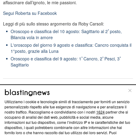
affascinare dall’ignoto, le mie passioni.
Segui
Roberta
su Facebook
Leggi di più sullo stesso argomento da Roby Carsoli:
Oroscopo e classifica del 10 agosto: Sagittario al 2ﾟposto,
Bilancia vola in amore
L'oroscopo del giorno 9 agosto e classifica: Cancro conquista il
1°posto, grazie alla Luna
Oroscopo e classifica del 9 agosto: 1ﾟCancro, 2ﾟPesci, 3ﾟ
Sagittario
Michele Caltagirone
SEGUI
Video Maker
Utilizziamo i cookie e tecnologie simili di tracciamento per fornirti un servizio
personalizzato rispetto alle tue esigenze di navigazione e per analizzare il
nostro traffico. Raccogliamo e condividiamo con i nostri
1624
partner che si
occupano di analisi dei dati web, pubblicità e social media, alcune
informazioni sul tuo dispositivo, come l’indirizzo IP e le caratteristiche del tuo
Suggerisci una correzione
dispositivo, i quali potrebbero combinarle con altre informazioni che hai
fornito loro o che hanno raccolto dal tuo utilizzo dei loro servizi. Puoi