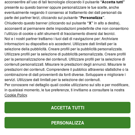
Valuta il titolo di questo articolo
acconsentire all’uso di tali tecnologie cliccando il pulsante
“Accetta tutti”
presente su questo banner oppure personalizzare le tue scelte, anche
eventualmente negando il consenso al trattamento dei dati personali da
parte dei partner terzi, cliccando sul pulsante
“Personalizza”
.
Chiudendo questo banner (cliccando sul pulsante
“X”
in alto a destra),
acconsenti al permanere delle impostazioni predefinite che non consentono
Blasting News consiglia
l’utilizzo di cookie o altri strumenti di tracciamento diversi dai tecnici.
Noi e i nostri partner trattiamo i tuoi dati di navigazione per: Archiviare
L'oroscopo di domani 7 agosto e classifica: Pesci al 1ﾟ
informazioni su dispositivo e/o accedervi. Utilizzare dati limitati per la
posto, in arrivo occasioni preziose
selezione della pubblicità. Creare profili per la pubblicità personalizzata.
Utilizzare profili per la selezione di pubblicità personalizzata. Creare profili
Oroscopo e classifica del 9 agosto: 1ﾟCancro, 2ﾟPesci,
per la personalizzazione dei contenuti. Utilizzare profili per la selezione di
3ﾟSagittario
contenuti personalizzati. Misurare le prestazioni degli annunci. Misurare le
prestazioni dei contenuti. Comprendere il pubblico attraverso statistiche o la
combinazione di dati provenienti da fonti diverse. Sviluppare e migliorare i
L'oroscopo del giorno venerdì 7 agosto: Venere lascia
servizi. Utilizzare dati limitati per la selezione dei contenuti.
Vergine, Toro impegnato
Per conoscere nel dettaglio quali cookie utilizziamo sul sito e per modificare,
in qualsiasi momento, le tue preferenze, ti invitiamo a consultare la nostra
L'oroscopo della fortuna settimana fino al 16 agosto e
Cookie Policy
.
classifica: Sagittario al 1ﾟposto
ACCETTA TUTTI
L'oroscopo del week-end 23-24 maggio e punteggi: 6
stelle all'Ariete
PERSONALIZZA
L'oroscopo del fine settimana 23-24 maggio: Ariete idee