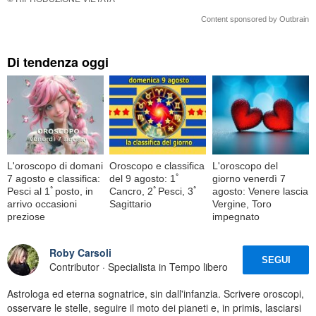
Content sponsored by Outbrain
Di tendenza oggi
L'oroscopo di domani
Oroscopo e classifica
L'oroscopo del
7 agosto e classifica:
del 9 agosto: 1ﾟ
giorno venerdì 7
Pesci al 1ﾟposto, in
Cancro, 2ﾟPesci, 3ﾟ
agosto: Venere lascia
arrivo occasioni
Sagittario
Vergine, Toro
preziose
impegnato
Roby Carsoli
SEGUI
Contributor · Specialista in Tempo libero
Astrologa ed eterna sognatrice, sin dall'infanzia. Scrivere oroscopi,
osservare le stelle, seguire il moto dei pianeti e, in primis, lasciarsi