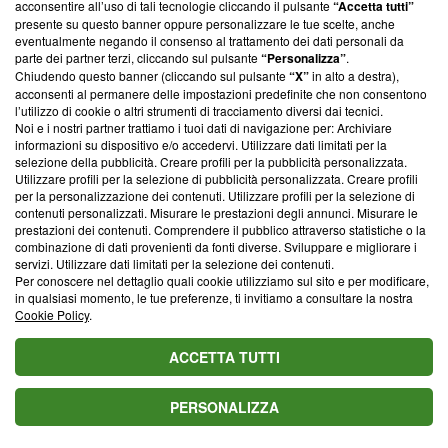
acconsentire all’uso di tali tecnologie cliccando il pulsante
“Accetta tutti”
presente su questo banner oppure personalizzare le tue scelte, anche
eventualmente negando il consenso al trattamento dei dati personali da
parte dei partner terzi, cliccando sul pulsante
“Personalizza”
.
Chiudendo questo banner (cliccando sul pulsante
“X”
in alto a destra),
Suggerisci una correzione
acconsenti al permanere delle impostazioni predefinite che non consentono
l’utilizzo di cookie o altri strumenti di tracciamento diversi dai tecnici.
Valuta il titolo di questo articolo
Noi e i nostri partner trattiamo i tuoi dati di navigazione per: Archiviare
informazioni su dispositivo e/o accedervi. Utilizzare dati limitati per la
selezione della pubblicità. Creare profili per la pubblicità personalizzata.
Utilizzare profili per la selezione di pubblicità personalizzata. Creare profili
per la personalizzazione dei contenuti. Utilizzare profili per la selezione di
Blasting News consiglia
contenuti personalizzati. Misurare le prestazioni degli annunci. Misurare le
prestazioni dei contenuti. Comprendere il pubblico attraverso statistiche o la
L'oroscopo di domani 5 agosto, classifica e previsioni:
combinazione di dati provenienti da fonti diverse. Sviluppare e migliorare i
1ﾟGemelli, giornata 'no problem'
servizi. Utilizzare dati limitati per la selezione dei contenuti.
Per conoscere nel dettaglio quali cookie utilizziamo sul sito e per modificare,
in qualsiasi momento, le tue preferenze, ti invitiamo a consultare la nostra
Oroscopo dei colpi di scena 11-20 agosto 2026: Toro,
Cookie Policy
.
sorpresa d'amore fuori dagli schemi
ACCETTA TUTTI
L'oroscopo del 7 agosto 2026: 1ﾟGemelli, 2ﾟPesci, 3ﾟ
Scorpione
PERSONALIZZA
L'oroscopo del 6 agosto e classifica: 1° il Cancro, che
ritrova positività e fiducia