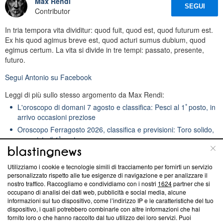
Max Rendi
SEGUI
Contributor
In tria tempora vita dividitur: quod fuit, quod est, quod futurum est.
Ex his quod agimus breve est, quod acturi sumus dubium, quod
egimus certum. La vita si divide in tre tempi: passato, presente,
futuro.
Segui
Antonio
su Facebook
Leggi di più sullo stesso argomento da Max Rendi:
L'oroscopo di domani 7 agosto e classifica: Pesci al 1ﾟposto, in
arrivo occasioni preziose
Oroscopo Ferragosto 2026, classifica e previsioni: Toro solido,
conquista il 1ﾟposto
L'oroscopo della fortuna settimana fino al 16 agosto e
classifica: Sagittario al 1ﾟposto
Utilizziamo i cookie e tecnologie simili di tracciamento per fornirti un servizio
personalizzato rispetto alle tue esigenze di navigazione e per analizzare il
nostro traffico. Raccogliamo e condividiamo con i nostri
1624
partner che si
occupano di analisi dei dati web, pubblicità e social media, alcune
informazioni sul tuo dispositivo, come l’indirizzo IP e le caratteristiche del tuo
Michele Caltagirone
dispositivo, i quali potrebbero combinarle con altre informazioni che hai
SEGUI
fornito loro o che hanno raccolto dal tuo utilizzo dei loro servizi. Puoi
Video Maker