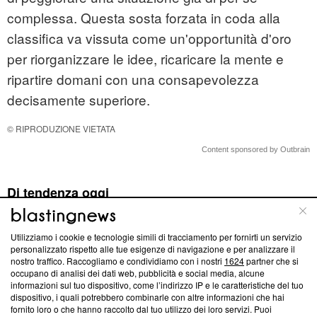
complessa. Questa sosta forzata in coda alla
classifica va vissuta come un'opportunità d'oro
per riorganizzare le idee, ricaricare la mente e
ripartire domani con una consapevolezza
decisamente superiore.
© RIPRODUZIONE VIETATA
Content sponsored by Outbrain
Di tendenza oggi
Utilizziamo i cookie e tecnologie simili di tracciamento per fornirti un servizio
personalizzato rispetto alle tue esigenze di navigazione e per analizzare il
nostro traffico. Raccogliamo e condividiamo con i nostri
1624
partner che si
occupano di analisi dei dati web, pubblicità e social media, alcune
informazioni sul tuo dispositivo, come l’indirizzo IP e le caratteristiche del tuo
L'oroscopo di domani
Oroscopo e classifica
L'oroscopo del
dispositivo, i quali potrebbero combinarle con altre informazioni che hai
fornito loro o che hanno raccolto dal tuo utilizzo dei loro servizi. Puoi
7 agosto e classifica:
del 9 agosto: 1ﾟ
giorno venerdì 7