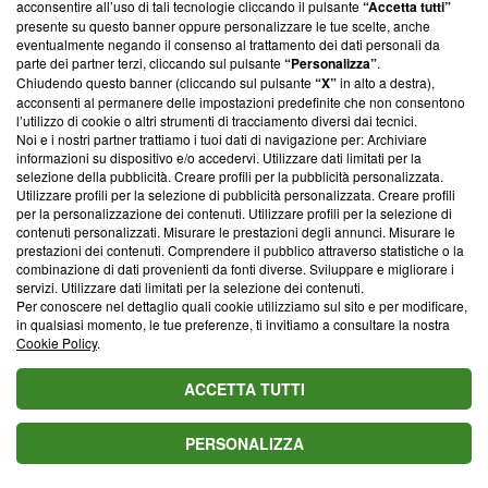
acconsentire all’uso di tali tecnologie cliccando il pulsante
“Accetta tutti”
Pesci al 1ﾟposto, in
Cancro, 2ﾟPesci, 3ﾟ
agosto: Venere lascia
presente su questo banner oppure personalizzare le tue scelte, anche
arrivo occasioni
Sagittario
Vergine, Toro
eventualmente negando il consenso al trattamento dei dati personali da
preziose
impegnato
parte dei partner terzi, cliccando sul pulsante
“Personalizza”
.
Chiudendo questo banner (cliccando sul pulsante
“X”
in alto a destra),
Max Rendi
acconsenti al permanere delle impostazioni predefinite che non consentono
SEGUI
l’utilizzo di cookie o altri strumenti di tracciamento diversi dai tecnici.
Contributor
Noi e i nostri partner trattiamo i tuoi dati di navigazione per: Archiviare
informazioni su dispositivo e/o accedervi. Utilizzare dati limitati per la
In tria tempora vita dividitur: quod fuit, quod est, quod futurum est.
selezione della pubblicità. Creare profili per la pubblicità personalizzata.
Ex his quod agimus breve est, quod acturi sumus dubium, quod
Utilizzare profili per la selezione di pubblicità personalizzata. Creare profili
egimus certum. La vita si divide in tre tempi: passato, presente,
per la personalizzazione dei contenuti. Utilizzare profili per la selezione di
futuro.
contenuti personalizzati. Misurare le prestazioni degli annunci. Misurare le
prestazioni dei contenuti. Comprendere il pubblico attraverso statistiche o la
Segui
Antonio
su Facebook
combinazione di dati provenienti da fonti diverse. Sviluppare e migliorare i
servizi. Utilizzare dati limitati per la selezione dei contenuti.
Leggi di più sullo stesso argomento da Max Rendi:
Per conoscere nel dettaglio quali cookie utilizziamo sul sito e per modificare,
in qualsiasi momento, le tue preferenze, ti invitiamo a consultare la nostra
L'oroscopo di domani 9 agosto e classifica: Leone al 1ﾟposto,
Cookie Policy
.
malintesi per la Vergine
L'oroscopo di domani 8 agosto 2026 con classifica: 1ﾟToro,
ACCETTA TUTTI
finalmente riconquista la vetta
L'oroscopo di domani 7 agosto e classifica: Pesci al 1ﾟposto, in
PERSONALIZZA
arrivo occasioni preziose